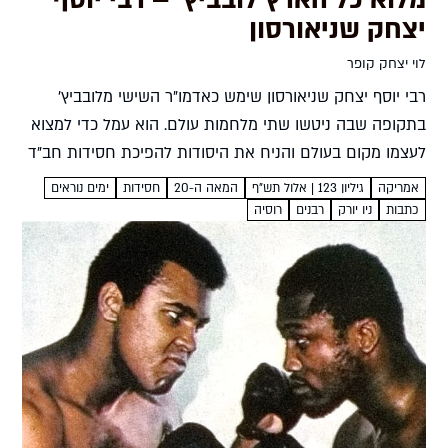
מלוא כל הארץ לובביץ' – רבי יוסף
יצחק שניאורסון
לוי יצחק קופר
רבי יוסף יצחק שניאורסון שימש כאדמו"ר השישי מלובביץ'
בתקופה שבה ניטשו שתי מלחמות עולם. הוא עמל כדי למצוא
לעצמו מקום בעולם והניח את היסודות להפיכת חסידות חב"ד
למותג בינלאומי. נדודיו הפכו אותו למעשה לשליח חב"ד...
אמריקה
גיליון 123 | אלול תש"ף
המאה ה-20
חסידות
ימים נוראים
כתבות
ניו יורק
רבנים
רוסיה