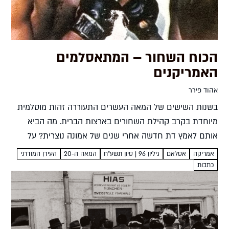
הכוח השחור – המתאסלמים
האמריקנים
אהוד פירר
בשנות השישים של המאה העשרים התעוררה זהות מוסלמית
מיוחדת בקרב קהילת השחורים בארצות הברית. מה הביא
אותם לאמץ דת חדשה אחרי שנים של אמונה נוצרית? על
המרת דת כביטוי להתרסה חברתית אהוד פירר ב-25
אמריקה
אסלאם
גיליון 96 | סיון תשע"ח
המאה ה-20
העידן המודרני
בפברואר...
כתבות