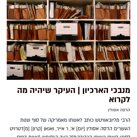
מנבכי הארכיון | העיקר שיהיה מה
לקרוא
הדסה אסולין
הרבי מליובאוויטש כותב לאשתו מאמריקה של סוף שנות
העשרים הדסה אסולין [יום] א', ו' אייר, ואגאן [קרון] [מ]דטרויט