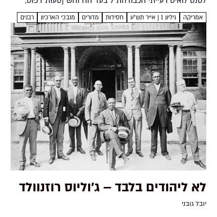
לסנט לואיס רעייתי הכבודהת"ל בעד הח"וחש [טעות דפוס,
וצריך להיות: החוה"ש, כלומר החיים והשלום] כה לחי, ביום...
אמריקה
גיליון 1 | אייר תש״ע
חסידות
מדורים
מנבכי הארכיון
רבנים
לא ליהודים בלבד – ג'וליוס רוזנוולד
יובל גובני