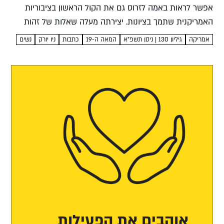
אפשר לראות באמה לזרוס גם את הקול הראשון בציבוריות
האמריקנית שתמך בציונות. יצירתה מעלה שאלות של זהות
שעד היום לא נס לֵחן שירה וולוסקי את...
אמריקה
גיליון 130 | ניסן תשפ"א
המאה ה-19
כתבות
ניו יורק
נשים
אוהבים את הפעילות