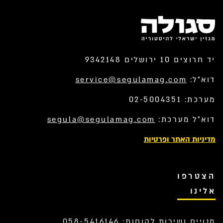
יד חרוצים 10 ירושלים 9342148
דוא”ל:
service@segulamag.com
מערכת: 02-5004351
דוא”ל מערכת:
segula@segulamag.com
מדיניות האתר ופרטיות
הצטרפו
אלינו
מנויים ושירות לקוחות: 058-5416146