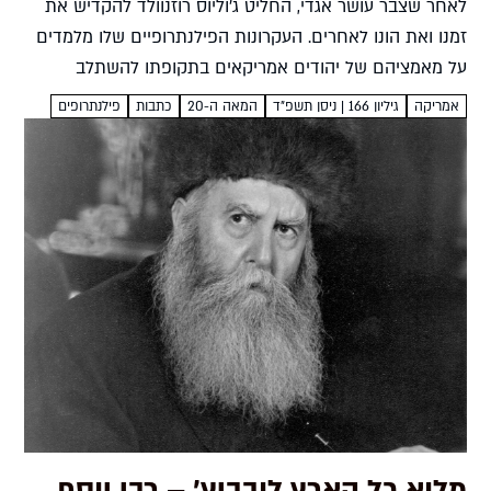
לאחר שצבר עושר אגדי, החליט ג׳וליוס רוזנוולד להקדיש את
זמנו ואת הונו לאחרים. העקרונות הפילנתרופיים שלו מלמדים
על מאמציהם של יהודים אמריקאים בתקופתו להשתלב
בסביבתם החדשה יובל גובני היש פילנתרופ שאינו מעוניין כי
אמריקה
גיליון 166 | ניסן תשפ”ד
המאה ה-20
כתבות
פילנתרופים
שמו יונצח...