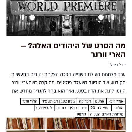
מה הסרט של היהודים האלה? –
הארי וורנר
יובל ריבלין
ערב מלחמת העולם השנייה הפכה הצלחת יהודים בתעשיית
הקולנוע של הוליווד לשאלה פוליטית. מה קרה כשהארי וורנר
הוזמן לתת את הדין בסנָט, ואיך הוא בחר להגדיר מחדש את
הזהות האמריקאית? יובל ריבלין הארי וורנר לא...
אמיל זולא
אמנים
אמריקה
גיליון 182 | אב תשפ”ה
הארי וורנר
הוליווד
המאה ה-20
יהדות פולין
כתבות
לוס אנג'לס
מלחמת העולם השנייה
קולנוע