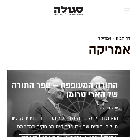
Skip
to
content
דף הבית
> אמריקה
אמריקה
התורה המעופפת – ספר התורה
של הארי טרומן
יואל פירלס
הוא נכתב לרגל בר המצווה של נער יהודי בניו יורק, ליווה
חיילים יהודים שהוצבו בבסיסים מרוחקים במלחמת
העולם השנייה וב-1948 הוענק במתנה לנשיא ארצות