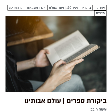
מגלה את ההתרגשות הגדולה שעורר ביקורו הראשון בארצות
אמריקה
בן גוריון
גיליון 130 | ניסן תשפ"א
זיכרון ועצמאות
ימי המדינה
הברית...
מדורים
ביקורת ספרים | עולם אבותינו
ימימה חובב