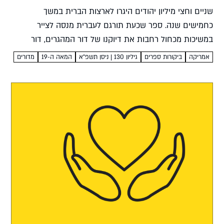
שניים וחצי מיליון יהודים היגרו לארצות הברית במשך
כחמישים שנה. ספר שכעת תורגם לעברית מנסה לצייר
במשיכות מכחול רחבות את דיוקנו של דור המהגרים, דור
ההורים של הדוד מאמריקה ימימה חובב עולם אבותינו
אמריקה
ביקורות ספרים
גיליון 130 | ניסן תשפ"א
המאה ה-19
מדורים
אירווינג...