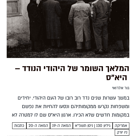
המלאך השומר של היהודי הנודד –
היא"ס
גור אלרואי
במשך עשרות שנים נדד רוב רובו של העם היהודי. יחידים
ומשפחות נקרעו ממקומותיהם ונסעו להחיות את נפשם
במקומות חדשים שלא הכירו. ארגון היא"ס שם לו למטרה לא
להשאיר אותם לבד, ותולדותיו משקפות את תולדות העם...
אמריקה
גיליון 130 | ניסן תשפ"א
המאה ה-19
המאה ה-20
כתבות
ניו יורק