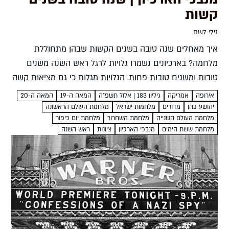
קשות
נילי לשם
איך מאחלים שנה טובה בשנים הקשות שבהן מתחוללת
מלחמה? בארכיונים נשמרו גלויות לרגל ראש השנה משנים
טובות ומשנים טובות פחות. הגלויות מגלות כי גם מציאות קשה
שימשה חומר לתקווה נילי לשם יהושע כהן - ממפקדי...
אירופה
אמריקה
גיליון 183 | אלול תשפ”ה
המאה ה-19
המאה ה-20
יהושע כהן
מדורים
מלחמות ישראל
מלחמת העולם הראשונה
מלחמת העולם השנייה
מלחמת השחרור
מלחמת יום כיפור
מלחמת ששת הימים
מנבכי הארכיון
ציונות
ראש השנה