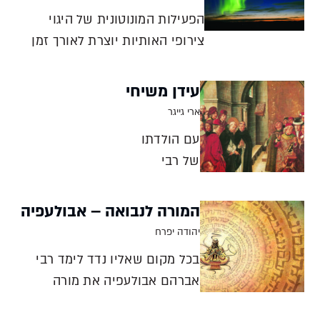
הפעילות המונוטונית של היגוי
צירופי האותיות יוצרת לאורך זמן
השקטה של הפעילות המוחית
וכניסה למצב טרנס היפנוטי שעשוי
עידן משיחי
לעורר את ההכרה לרמות קיום
ארי גייגר
גבוהות יותר ולגילוי של תובנות
עם הולדתו
פנימיות יהודה יפרח אבולעפיה
של רבי
למד את ספר יצירה - מספרי
אברהם
הקבלה
אבולעפיה
המורה לנבואה – אבולעפיה
נפתח האלף
יהודה יפרח
השישי
בכל מקום שאליו נדד לימד רבי
לבריאה, עידן
אברהם אבולעפיה את מורה
המבשר בעיני
הנבוכים לרמב"ם, אבל עיסוקיו
מיסטיקנים