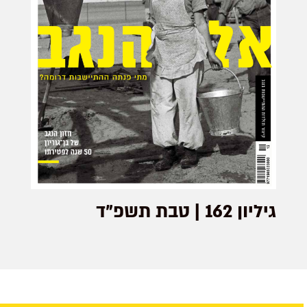
גיליון 162 | טבת תשפ"ד