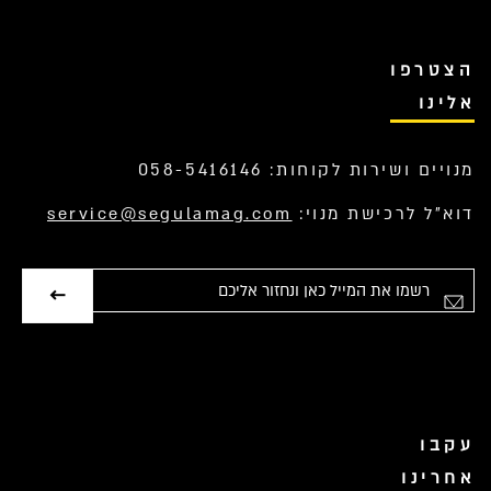
הצטרפו
אלינו
מנויים ושירות לקוחות: 058-5416146
דוא”ל לרכישת מנוי:
service@segulamag.com
אימייל
עקבו
אחרינו