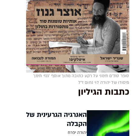
סופר סת"ם תימני על רקע כתובה מתוך אוסף 'גנזי תימן'
מיסודו של יהודה לוי נחום ז"ל
כתבות הגיליון
האנרגיה הגרעינית של
הקבלה
יהודה יפרח