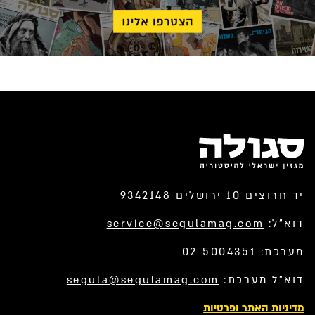
יד חרוצים 10 ירושלים 9342148
דוא”ל:
service@segulamag.com
מערכת: 02-5004351
דוא”ל מערכת:
segula@segulamag.com
מדיניות האתר ופרטיות