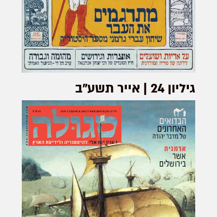
גיליון 24 | אייר תשע"ב