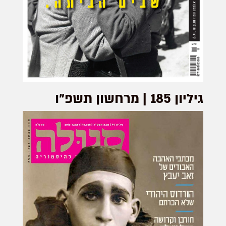
גיליון 185 | מרחשון תשפ"ו