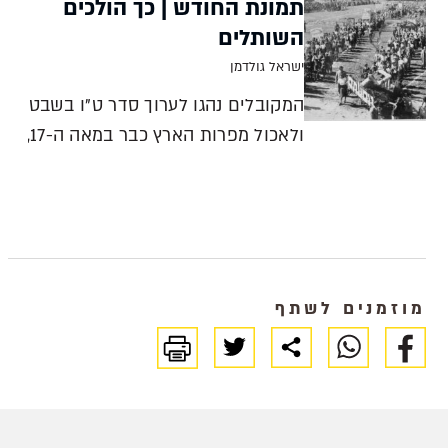
תמונת החודש | כך הולכים
השותלים
ישראל גולדמן
המקובלים נהגו לערוך סדר ט"ו בשבט
ולאכול מפרות הארץ כבר במאה ה-17,
אולם מנהג הנטיעות נוסד רק
בתחילת המאה העשרים, ולווה
בתהלוכה רבת רושם ישראל גולדמן
הראשון שיזם חגיגות ט"ו בשבט
הכוללות נטיעות וטקסים ציבוריים
מוזמנים לשתף
לתלמידים הוא כנראה המ