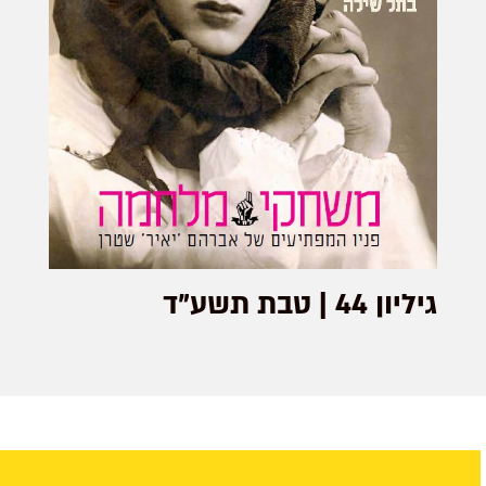
גיליון 44 | טבת תשע"ד