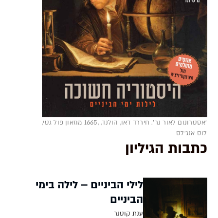
'אסטרונום לאור נר'. חיררד דאו, הולנד, ,1665 מוזאון פול גטי,
לוס אנג'לס
כתבות הגיליון
לילי הביניים – לילה בימי
הביניים
ענת קוטנר