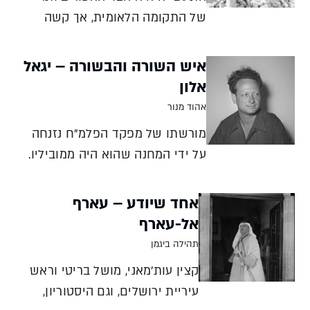
של התקומה הלאומית, אך קשה
לדמיין את הבנייה בתל אביב
המנדטורית בלי לבני הסיליקט
איש השורה והבשורה – יגאל
שהותירו חותם על העיר העברית
אלון
הראשונה. הבו לנו לבנים ונבנה את
אהוד מנור
תל אביב אילן שחורי לפני 95 שנה,
מורשתו של מפקד הפלמ"ח נזנחה
בראשית 1930, נחנך בטקס גדול ו
על ידי המחנה שהוא היה ממוביליו.
דווקא בימינו כדאי להיזכר במי
שדחף בכל מאודו ליוזמה צבאית
אחד שיודע – עארף
ומדינית ישראלית, והזהיר מפני
אל-עארף
הסכנה הגלומה בייצוב גבולות
תהילה ביגמן
שקשה להגן עליהם. סיפורו של יגאל
קצין עות'מאני, מושל בריטי וראש
אלון אהוד מנור על רקע ה
עיריית ירושלים, וגם היסטוריון,