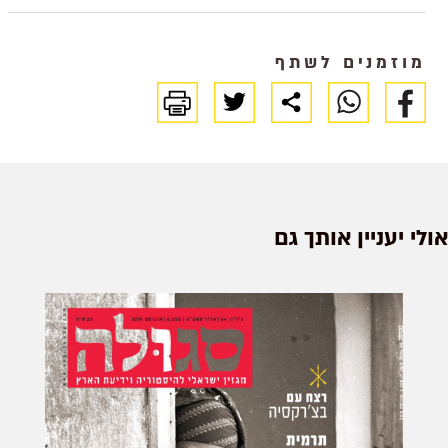
חארת אל יהוד |
מסעו של בנקאי
מוזמנים לשתף
מערכת סגולה
מלחמה
זרהפלשתינה-א"י
ומלחמת העולם
השנייה 1935-
1942
אולי יעניין אותך גם