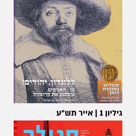
גיליון 1 | אייר תש״ע