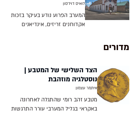
לואיס דוידסון
המערב הפרוע נודע בעיקר בזכות
אקדוחנים זריזים, אינדיאנים
אכזרים, כורי זהב תאבי בצע
ועיירות מאובקות שהדברים
מדורים
החשובים באמת מתרחשים בהן
במסבאות גדושות בוויסקי זול
הצד השלישי של המטבע |
ובמהמרים. לא רבים יודעים כי בין
נוסטלגיה מוזהבת
המהגרים הרבים שנדדו מערבה
בתקופת הבהלה לזהב היו גם
איתמר עצמון
מטבע זהב רומי שהתגלה לאחרונה
באקראי בגליל המערבי עורר התרגשות
רבה בקרב חוקרי המטבעות. גילויו של
מטבע זהב בארץ ישראל הוא לא חזון