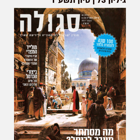
גיליון 73 | סיון תשע”ו