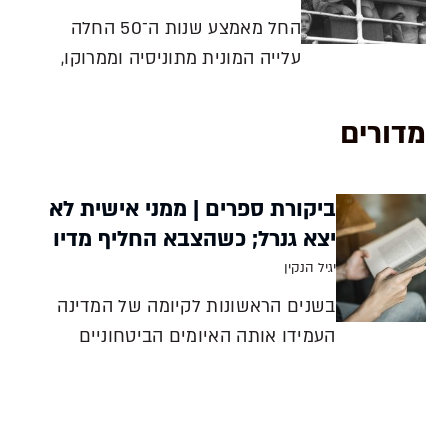
החל מאמצע שנות ה־50 החלה
עלייה המונית מתוניסיה וממרוקו,
ורובה נקלטה בפריפריה הישראלית -
במושבי העולים ובעיירות. למה
מדורים
הועברו יוצאי צפון אפריקה דווקא
לאזורים אלה? גזענות? חלוציות?
ביקורת ספרים | ממני אישית לא
התשובה כנראה מורכבת יותר אבי
יצא גנרל; כשהצבא החליף מדיו
פיקאר כאשר נשאלים תלמי
יגיל הנקין
בשנים הראשונות לקיומה של המדינה
העמידו אותה האיומים הביטחוניים
בסכנה קיומית של ממש, וניצחונותיו של
צה״ל לא היו מובנים מאליהם. שני ספרים
שיצאו לאחרונה לאור בוחנים את ערש