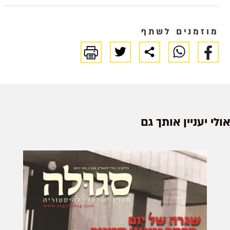
הולדתו של הצבא שהצליח, כנגד כל
הסיכויים, להבטיח את קיומה של המדינה
מוזמנים לשתף
יגיל
אולי יעניין אותך גם