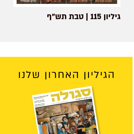
גיליון 115 | טבת תש”ף