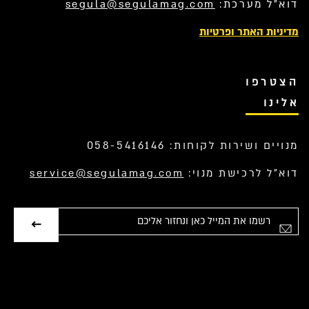
דוא”ל מערכת:
segula@segulamag.com
מדיניות האתר ופרטיות
הצטרפו
אלינו
מנויים ושירות לקוחות: 058-5416146
דוא”ל לרכישת מנוי:
service@segulamag.com
אימייל