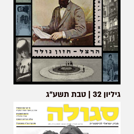
גיליון 32 | טבת תשע"ג