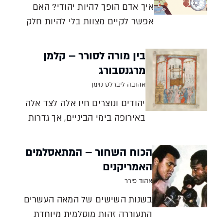
איך אדם הופך להיות יהודי? האם
אפשר לקיים מצוות בלי להיות חלק
מהעם היהודי? האם ממלכת יהודה
שכבשה אזורים חדשים הייתה צריכה
בין מורה לסורר – קלמן
למול את הנכבשים? שאלות אלה
מרגנסבורג
ואחרות שנשאלו בעת העתיקה
אהובה ליברלס נוימן
משקפות את השינויים בתפיסת הזהות
יהודים ונוצרים חיו אלה לצד אלה
היהודית יאיר פורסטנברג
באירופה בימי הביניים, אך גדרות
גבוהות הפרידו בין הקהילות. האם
ניתן לשבת על הגדר גם כשהיא
הכוח השחור – המתאסלמים
גבוהה כל כך מבלי להסתכן בנפילה?
האמריקנים
סיפורו של קלמן מרגנסבורג בוחן
אהוד פירר
שאלה זו. קלמן בדק אפשרויות
בשנות השישים של המאה העשרים
וניסה את החיים הנוצריים. האם הי
התעוררה זהות מוסלמית מיוחדת