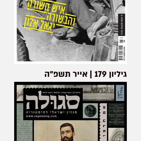
גיליון 179 | אייר תשפ”ה