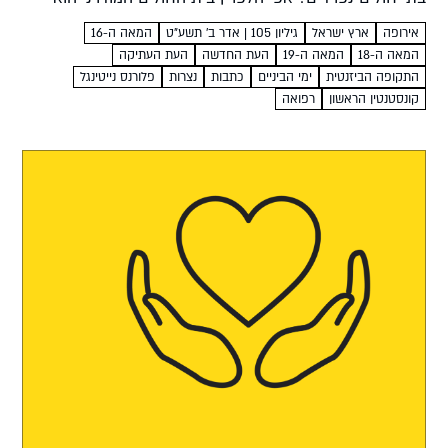
מוסד מקצועי מורכב ומאורגן שעובדים בו אלפי...
אירופה
ארץ ישראל
גיליון 105 | אדר ב׳ תשע"ט
המאה ה-16
המאה ה-18
המאה ה-19
העת החדשה
העת העתיקה
התקופה הביזנטית
ימי הביניים
כתבות
נצרות
פלורנס נייטינגל
קונסטנטין הראשון
רפואה