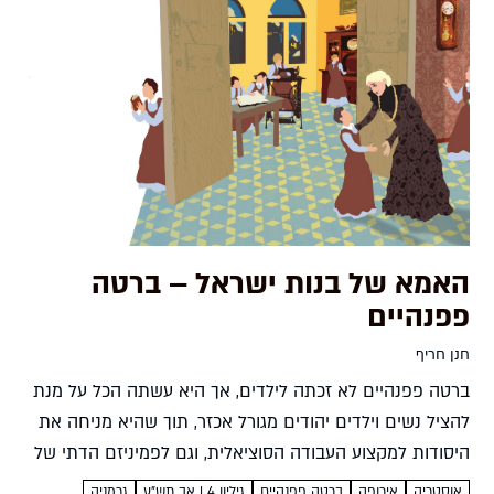
האמא של בנות ישראל – ברטה
פפנהיים
חנן חריף
ברטה פפנהיים לא זכתה לילדים, אך היא עשתה הכל על מנת
להציל נשים וילדים יהודים מגורל אכזר, תוך שהיא מניחה את
היסודות למקצוע העבודה הסוציאלית, וגם לפמיניזם הדתי של
ימינו. שנים קודם לכן הביאה ברטה...
אוסטריה
אירופה
ברטה פפנהיים
גיליון 4 | אב תש"ע
גרמניה