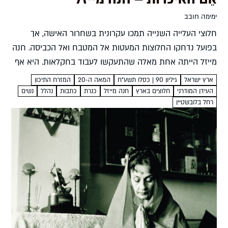
ימימה חובב
חלוצי העלייה השנייה תמכו עקרונית בשחרור האישה, אך
בפועל נדחקו החלוצות המעטות אל המטבח ואל הכביסה. חנה
מייזל הייתה אחת מאלה שהתעקשו לעבוד בחקלאות. היא אף
פעלה במודע כדי לסלול דרך לנשים אחרות, והמוסדות
ארץ ישראל
גיליון 90 | כסלו תשע"ח
המאה ה-20
המזרח התיכון
שהקימה מופיעים...
העידן המודרני
חלוצים בארץ
חנה מייזל
כנרת
כתבות
נהלל
נשים
רחל בלובשטיין