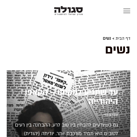
Skip
to
content
דף הבית
> נשים
נשים
עד שתגיע למקומו – הקאפו
היהודייה
צבי גולני
גם כשיודעים להבחין בין טוב לרע, ההבחנה בין רעים
לטובים היא תמיד מורכבת יותר. יודיתה (יהודית)