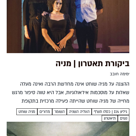
ביקורת תאטרון | מניה
ימימה חובב
ההצגה על מניה שוחט אינה מחדשת הרבה ואינה מעלה
שאלות על מוסכמות אידאולוגיות, אבל היא טווה סיפור מרגש
מחייה של מניה שוחט שהייתה פעילה מרכזית בתקופת
העלייה השנייה ימימה חובב אגדה בחייהמניה פנינה גריבימוי:
גיליון 114 | כסלו תש״ף
העליה השניה
השומר
מדורים
מניה שוחט
גבריאלה...
נשים
תיאטרון