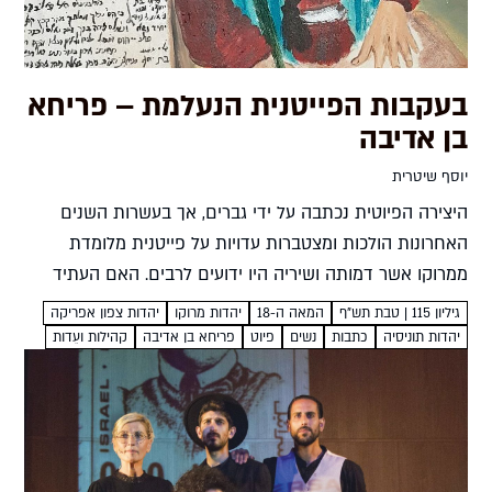
בעקבות הפייטנית הנעלמת – פריחא
בן אדיבה
יוסף שיטרית
היצירה הפיוטית נכתבה על ידי גברים, אך בעשרות השנים
האחרונות הולכות ומצטברות עדויות על פייטנית מלומדת
ממרוקו אשר דמותה ושיריה היו ידועים לרבים. האם העתיד
צופן בחובו גילויים חדשים על שירתה של פריחא בת רבי...
גיליון 115 | טבת תש”ף
המאה ה-18
יהדות מרוקו
יהדות צפון אפריקה
יהדות תוניסיה
כתבות
נשים
פיוט
פריחא בן אדיבה
קהילות ועֵדות