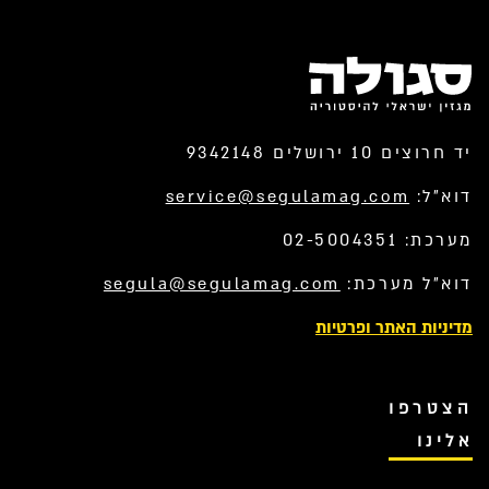
יד חרוצים 10 ירושלים 9342148
דוא”ל:
service@segulamag.com
מערכת: 02-5004351
דוא”ל מערכת:
segula@segulamag.com
מדיניות האתר ופרטיות
הצטרפו
אלינו