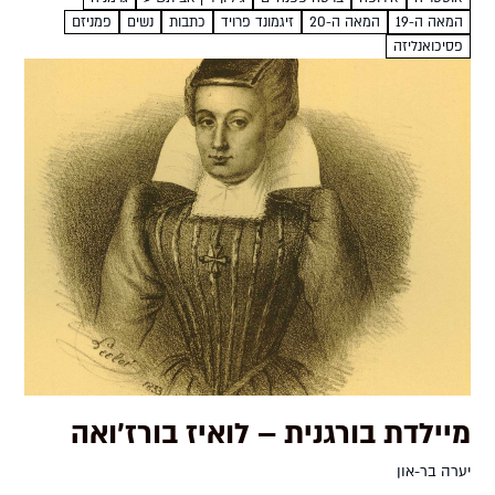
המאה ה-19
המאה ה-20
זיגמונד פרויד
כתבות
נשים
פמניזם
פסיכואנליזה
מיילדת בורגנית – לואיז בורז'ואה
יערה בר-און