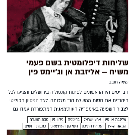
שליחות דיפלומטית בשם פעמי
משיח – אליזבת אן וג'יימס פין
ימימה חובב
הבריטים היו הראשונים לפתוח קונסוליה בירושלים והציעו לכל
היהודים את חסות ממשלת הוד מלכותה. לצד הניסיון הפוליטי
לצבור השפעה באימפריה העות'מאנית המתפוררת עמדו גם
שיקולים אחרים. זיכרונותיה של אליזבת אן פין, אשת הקונסול
אליזבת אן פין
ארץ ישראל
בריטניה
גיליון 91 | טבת תשע"ח
ג'יימס פין,...
המאה ה-19
המזרח התיכון
השלטון העות'מאני
כתבות
נשים