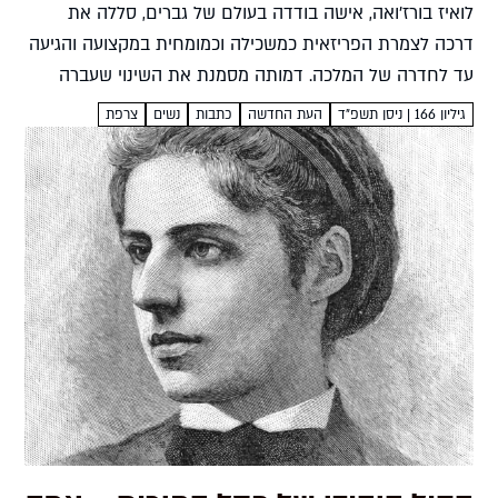
לואיז בורז'ואה, אישה בודדה בעולם של גברים, סללה את
דרכה לצמרת הפריזאית כמשכילה וכמומחית במקצועה והגיעה
עד לחדרה של המלכה. דמותה מסמנת את השינוי שעברה
המיילדוּת מחכמה מסורתית למקצוע הנשען על ידע מדעי יערה
גיליון 166 | ניסן תשפ”ד
העת החדשה
כתבות
נשים
צרפת
בר-און...