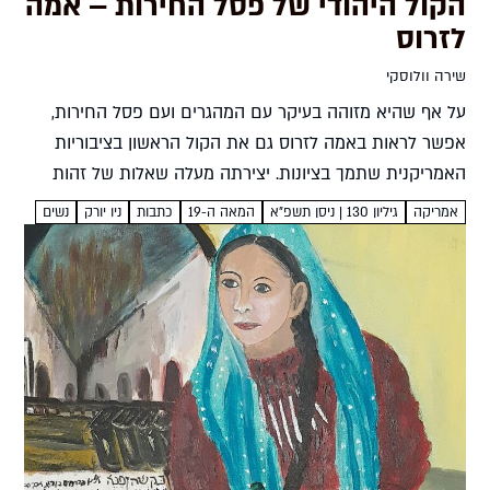
הקול היהודי של פסל החירות – אמה
לזרוס
שירה וולוסקי
על אף שהיא מזוהה בעיקר עם המהגרים ועם פסל החירות,
אפשר לראות באמה לזרוס גם את הקול הראשון בציבוריות
האמריקנית שתמך בציונות. יצירתה מעלה שאלות של זהות
שעד היום לא נס לֵחן שירה וולוסקי את...
אמריקה
גיליון 130 | ניסן תשפ"א
המאה ה-19
כתבות
ניו יורק
נשים