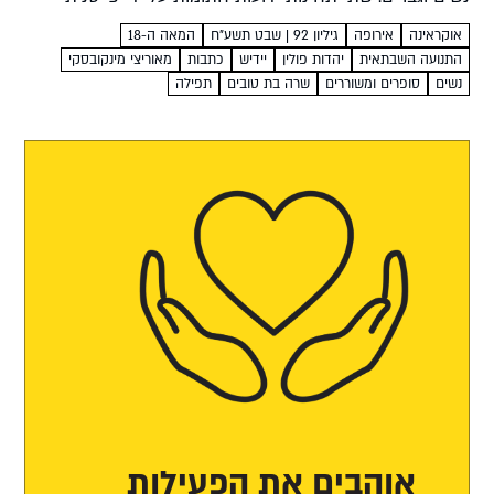
מסתורית בשם שרה בת-טובים חבצלת פרבר מסך מסתורין
אוקראינה
אירופה
גיליון 92 | שבט תשע"ח
המאה ה-18
אופף את...
התנועה השבתאית
יהדות פולין
יידיש
כתבות
מאוריצי מינקובסקי
נשים
סופרים ומשוררים
שרה בת טובים
תפילה
אוהבים את הפעילות