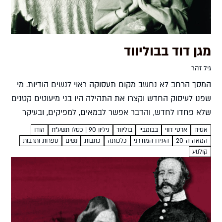
מגן דוד בבוליווד
גיל זהר
המסך הרחב לא נחשב מקום תעסוקה ראוי לנשים הודיות. מי
שפנו לעיסוק החדש וקצרו את התהילה היו בני מיעוטים קטנים
שלא פחדו לחדש, והדבר אפשר לבמאים, למפיקים, ובעיקר
לשחקניות יהודיות להשתלב בתחום. בנות המיעוט היהודי...
אסיה
ארטי דווי
בבומביי
בוליווד
גיליון 90 | כסלו תשע"ח
הודו
המאה ה-20
העידן המודרני
כלכותה
כתבות
נשים
ספרות ותרבות
קולנוע