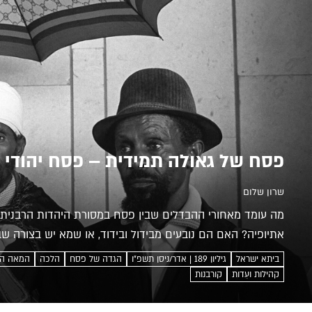
פסח של גאולה תמידית – פסח יהודי 
שרון שלום
מה עומד מאחורי ההבדלים שבין פסח במסורת היהדות הרבנית לב
אתיופיה? האם הם נובעים מבידול ובידוד, או שמא יש בצורה שב
ביתא ישראל
גיליון 189 | אדר/ניסן תשפ״ו
הגדה של פסח
הלכה
המאה ה-0
קהילות ועֵדות
קורבנות