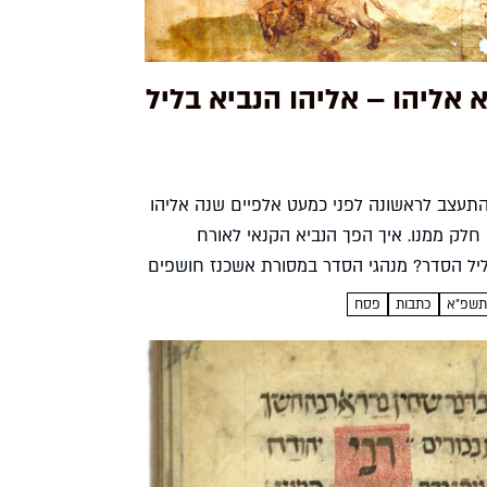
 אליהו – אליהו הנביא בליל
תעצב לראשונה לפני כמעט אלפיים שנה אליהו
 חלק ממנו. איך הפך הנביא הקנאי לאורח
יל הסדר? מנהגי הסדר במסורת אשכנז חושפים
ה שחם־רוזבי המבנה הבסיסי של...
כתבות
פסח