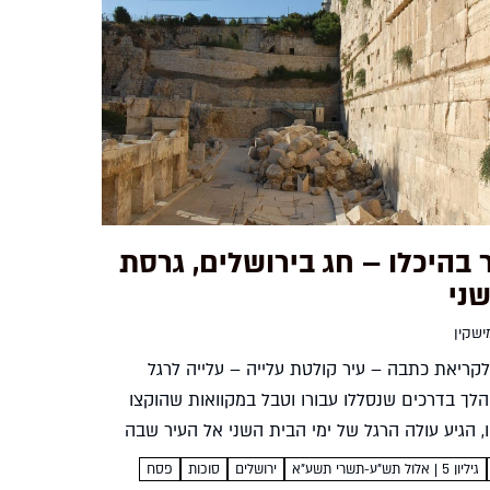
 בהיכלו – חג בירושלים, גרסת
שני
ישקין
קריאת כתבה – עיר קולטת עלייה – עלייה לרגל
לך בדרכים שנסללו עבורו וטבל במקוואות שהוקצו
, הגיע עולה הרגל של ימי הבית השני אל העיר שבה
 חווית הצפייה בעבודת...
גיליון 5 | אלול תש"ע-תשרי תשע"א
ירושלים
סוכות
פסח