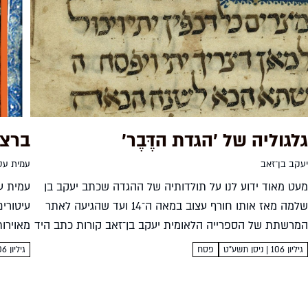
גלגוליה של 'הגדת הדֶּבֶר'
ברצל
יעקב בן־זאב
עמית עס
מעט מאוד ידוע לנו על תולדותיה של ההגדה שכתב יעקב בן
עמית ע
שלמה מאז אותו חורף עצוב במאה ה־14 ועד שהגיעה לאתר
עיטורי
המרשתת של הספרייה הלאומית יעקב בן־זאב קורות כתב היד
מאוירו
המאויר של ההגדה של פסח...
באיורים מת
גיליון 106 | ניסן תשע"ט
פסח
גיליון 106 | ניסן תשע"ט