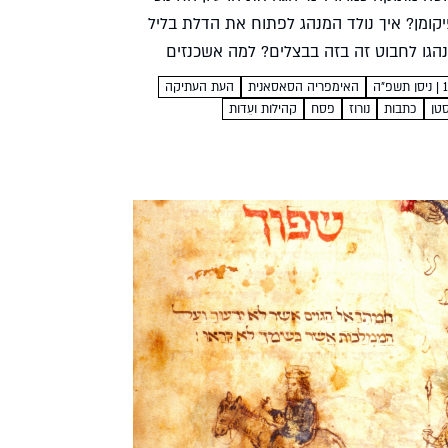
קומן? איך נולד המנהג לפתוח את הדלת בליל
הגו לחבוט זה בזה בבצלים? למה אשכנזים
ן הזה ליל הסדר?...
האימפריה הסאסאנית
העת העתיקה
סטן
כתבות
נורוז
פסח
קהילות ועֵדות