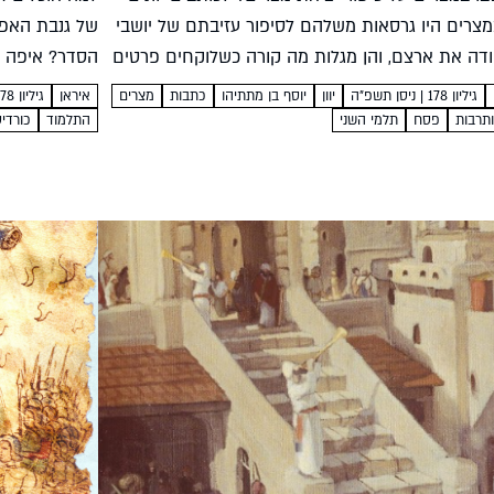
מצרים היו גרסאות משלהם לסיפור עזיבתם של יושבי
של גנבת האפי
ודה את ארצם, והן מגלות מה קורה כשלוקחים פרטים
הסדר? איפה נ
ידוע והופכים את נקודת המבט יעל...
קראו לכל הבלג
גיליון 178 | ניסן תשפ"ה
יוון
יוסף בן מתתיהו
כתבות
מצרים
איראן
גיליון 178 | ניסן תשפ"ה
תרבות
פסח
תלמי השני
התלמוד
כורדי