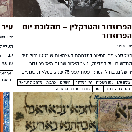
הפרוזדור והטרקלין – תהלוכת יום
עיר 
הפרוזדור
יואב שור
יוסי שפנייר
העלייה
עבור הע
בצל טראומת המצור במלחמת העצמאות שורטטו גבולותיה
פרנסי ה
החדשים של המדינה, ונוצר האזור שכונה מאז פרוזדור
לעלייה 
ירושלים. בחול המועד פסח לפני 75 שנה, במלאות שנתיים
ארכיאול
למדינה, הגיעו מתיישבי הפרוזדור לבירה וצעדו בתהלוכה
המזרח ה
גיליון 178 | ניסן תשפ"ה
ימי המדינה
ירושלים
כתבות
מלחמות ישראל
חגיגית עם תושבי ירושלים....
מלחמת השחרור
פסח
ציונות
תכנית החלוקה