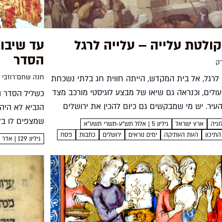
קולטת עלייה – עלייה לרגל
עד שיבוא
הסדר
ק
חנה שחם־רוזבי
 לרגל, אל בית המקדש, הייתה חווית חג בלתי נשכחת
ולים, וכנראה גם שיאו של מבצע לוגיסטי מורכב מצד
כשליל הסדר ה
עיר. יש מי שמבקשים גם כיום להכין את ירושלים
הנביא לא היה
המונית לרגל, ומפיקים לקחים...
שמצפים לו בל
וגיה
ארץ ישראל
גיליון 5 | אלול תש"ע-תשרי תשע"א
את התשובה חנ
תיכון
העת העתיקה
ימים נוראים
ירושלים
כתבות
פסח
גיליון 129 | אדר תשפ״א