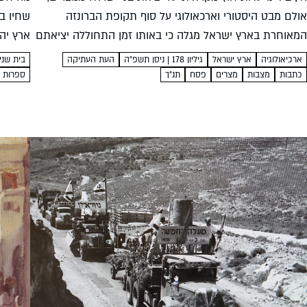
אולם מבט היסטורי וארכאולוגי על סוף תקופת הברונזה
שחיו ב
המאוחרת בארץ ישראל מגלה כי באותו זמן התחוללה יציאתם
ארץ יה
של המצרים מכנען. האם יש קשר בין השתיים?...
מסיפור 
ארכיאולוגיה
ארץ ישראל
גיליון 178 | ניסן תשפ"ה
העת העתיקה
בית שני
כתבות
מצבות
מצרים
פסח
תנ"ך
ספרות ו