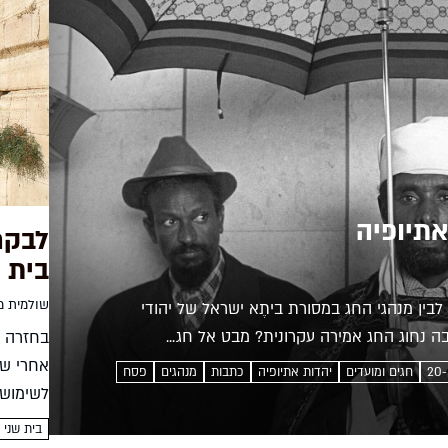
אתיופיה
לבקר
בית 
שולמית מ
ין מנהגי החג במסורת ביתֶא ישראל של יהודי
ה נחוג החג אמירה עקרונית? מבט אל חג...
בחזרה ל
אחרי שה
2
חגים ומועדים
יהדות אתיופיה
כתבות
מנהגים
פסח
לשימושו
נכונה לו
בית שני