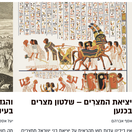
יציאת המצרִים – שלטון מצרים
והגד
בכנען
בעיני
אסף אברהם
יעל אסקו
אין בידינו עדות חוץ מקראית על יציאת בני ישראל ממצרים,
מה חשבו