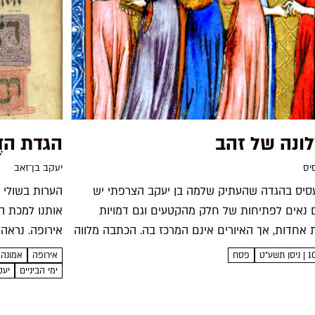
ונה של זהב
הגדת הדּ
יס
יעקב בן־זאב
סיס בהגדה שהעתיק שלמה בן יעקב הצרפתי יש
הערות בשולי 
ם נאים לפתיחות של חלק מהקטעים וגם דמויות
אותנו למכת 
ת אחדות, אך האיורים אינם המרכז בה. הכתבה מלווה
אירופה. נראה
וך הגדה מפוארת שנכתבה 63 שנה מוקדם יותר...
ההגדה הזדהה 
פסח
אירופה
אמונה
ימי הביניים
יעק