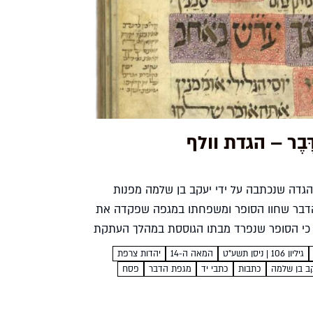
ֶבֶר – הגדת וולף
הגדה שנכתבה על ידי יעקב בן שלמה מפנות
הדבר שחוו הסופר ומשפחתו במגפה שפקדה את
 כי הסופר שנפרד מבתו הגוססת במהלך העתקת
עם המצרים מוכי הדבר לא...
גיליון 106 | ניסן תשע"ט
המאה ה-14
יהדות צרפת
ב בן שלמה
כתבות
כתבי יד
מגפת הדבר
פסח