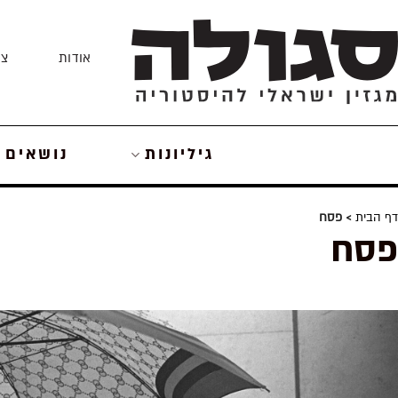
Skip
to
אודות
צו
content
גיליונות
נושאים
דף הבית
> פסח
פסח