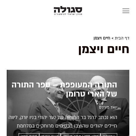
Skip
to
content
דף הבית
> חיים ויצמן
חיים ויצמן
התורה המעופפת – ספר התורה
של הארי טרומן
יואל פירלס
הוא נכתב לרגל בר המצווה של נער יהודי בניו יורק, ליווה
חיילים יהודים שהוצבו בבסיסים מרוחקים במלחמת
העולם השנייה וב-1948 הוענק במתנה לנשיא ארצות