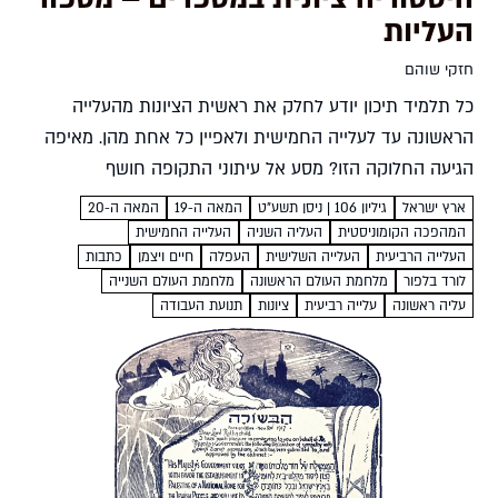
העליות
חזקי שוהם
כל תלמיד תיכון יודע לחלק את ראשית הציונות מהעלייה
הראשונה עד לעלייה החמישית ולאפיין כל אחת מהן. מאיפה
הגיעה החלוקה הזו? מסע אל עיתוני התקופה חושף
שהראשונים שדיברו על העלייה השלישית התכוונו בכלל
ארץ ישראל
גיליון 106 | ניסן תשע"ט
המאה ה-19
המאה ה-20
למשהו אחר...
המהפכה הקומוניסטית
העליה השניה
העלייה החמישית
העלייה הרביעית
העלייה השלישית
העפלה
חיים ויצמן
כתבות
לורד בלפור
מלחמת העולם הראשונה
מלחמת העולם השנייה
עליה ראשונה
עלייה רביעית
ציונות
תנועת העבודה