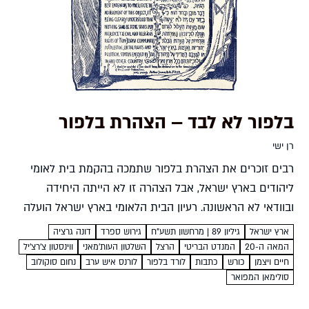
בלפור לא לבד – הצהרת בלפור
רן ישי
רבים זוכרים את הצהרת בלפור שתמכה בהקמת בית לאומי
ליהודים בארץ ישראל, אבל הצהרה זו לא הייתה היחידה
ובוודאי לא הראשונה. רעיון הבית הלאומי בארץ ישראל הועלה
כבר עשורים ספורים לאחר גירוש ספרד, והועלה שוב...
ארץ ישראל
גיליון 89 | מרחשון תשע”ח
גירוש ספרד
דונה גרציה
המאה ה-20
המנדט הבריטי
הרצל
השלטון העות'מאני
ווינסטון צ'רצ'יל
חיים ויצמן
כורש
כתבות
לורד בלפור
לורנס איש ערב
נחום סוקולוב
סולימאן המפואר