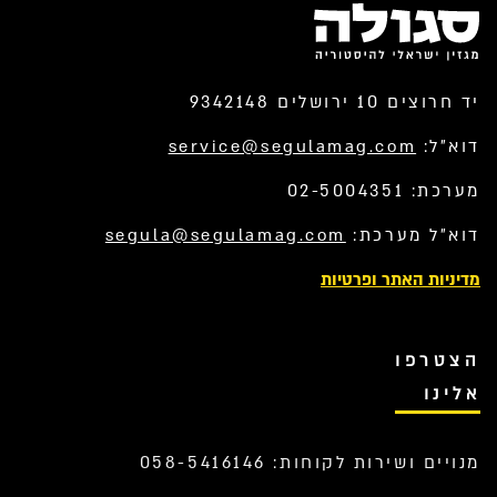
יד חרוצים 10 ירושלים 9342148
דוא”ל:
service@segulamag.com
מערכת: 02-5004351
דוא”ל מערכת:
segula@segulamag.com
מדיניות האתר ופרטיות
הצטרפו
אלינו
מנויים ושירות לקוחות: 058-5416146