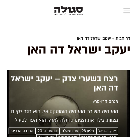
Skip
to
content
דף הבית
> יעקב ישראל דה האן
יעקב ישראל דה האן
רצח בשערי צדק – יעקב ישראל
דה האן
מנחם קרן-קרץ
הוא היה משורר. הוא היה הומוסקסואל. הוא חזר לקיים
מצוות, גילה את הציונות ועלה לארץ. הוא הפך לפעיל
חרדי ששאף לחיים יהודיים תחת שלטון ערבי. הסתירות
ארץ ישראל
גיליון 98 | אב תשע"ח
המאה ה-20
המנדט הבריטי