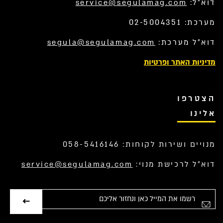
דוא”ל:
service@segulamag.com
מערכת: 02-5004351
דוא”ל מערכת:
segula@segulamag.com
מדיניות האתר ופרטיות
הצטרפו
אלינו
מנויים ושירות לקוחות: 058-5416146
דוא”ל לרכישת מנוי:
service@segulamag.com
אימייל