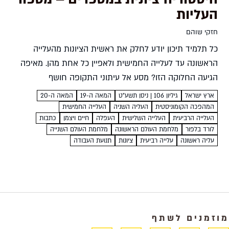
העליות
חזקי שוהם
כל תלמיד תיכון יודע לחלק את ראשית הציונות מהעלייה
הראשונה עד לעלייה החמישית ולאפיין כל אחת מהן. מאיפה
הגיעה החלוקה הזו? מסע אל עיתוני התקופה חושף
שהראשונים שדיברו על העלייה השלישית התכוונו בכלל
ארץ ישראל
גיליון 106 | ניסן תשע"ט
המאה ה-19
המאה ה-20
למשהו אחר...
המהפכה הקומוניסטית
העליה השניה
העלייה החמישית
העלייה הרביעית
העלייה השלישית
העפלה
חיים ויצמן
כתבות
לורד בלפור
מלחמת העולם הראשונה
מלחמת העולם השנייה
עליה ראשונה
עלייה רביעית
ציונות
תנועת העבודה
מוזמנים לשתף