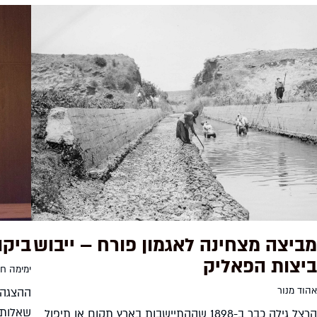
מביצה מצחינה לאגמון פורח – ייבוש
ביקו
ביצות הפאליק
ימימה ח
אהוד מנור
ההצגה 
שאלות ע
הרצל גילה כבר ב-1898 שההתיישבות בארץ תקום או תיפול