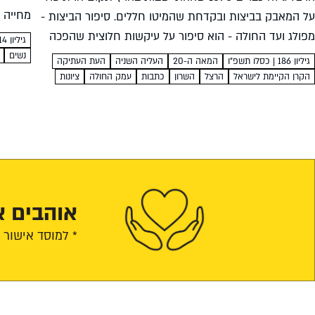
מחייה 
על המאבק בביצות ובקדחת שהמיטו חללים. סיפור הביצות -
העלייה 
מפולג ועד החולה - הוא סיפור על עיקשות חלוצית שהפכה
גיליון 114 | כסלו תש״ף
גבריאלה
מקומות מסוכנים לפינות טבע מבורכות אהוד מנור...
נשים
גיליון 186 | כסלו תשפ"ו
המאה ה-20
העליה השניה
העת העתיקה
הקרן הקיימת לישראל
הרצל
השרון
כתבות
עמק החולה
ציונות
אוהבים א
* למוסד אישור מס 