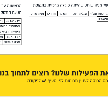
של מניה שוחט שהייתה פעילה מרכזית בתקופת
הראשונה עד ל
השנייה ימימה חובב אגדה בחייהמניה פנינה גריבימוי:
הגיעה החלוקה
העליה השניה
השומר
מדורים
מניה שוחט
...
שהראשונים שד
תיאטרון
ארץ ישראל
גיליון 106
למשהו אחר...
המהפכה הקומונ
העלייה הרביעית
לורד בלפור
מל
עליה ראשונה
ע
ת הפעילות שלנו? רוצים לתמוך בנו
הכנסה לעניין תרומות לפי סעיף 46 לפקודה