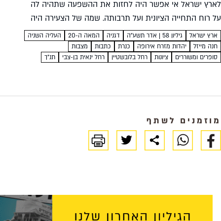
לארץ ישראל אי אפשר היה לחזות את ההשפעה שתהיה לה
על רוח התחייה הציונית ועל תרבותה. שמה של הצעירה היה
רחל בלובשטיין, אולם היא נודעה עד מהרה...
ארץ ישראל
גיליון 58 | אדר תשע"ה
דגניה
המאה ה-20
העליה השניה
חנה מייזל
יהדות מזרח אירופה
כנרת
כתבות
מצבות
סופרים ומשוררים
ציונות
רחל בלובשטיין
רחל ינאית בן-צבי
תנ"ך
מוזמנים לשתף