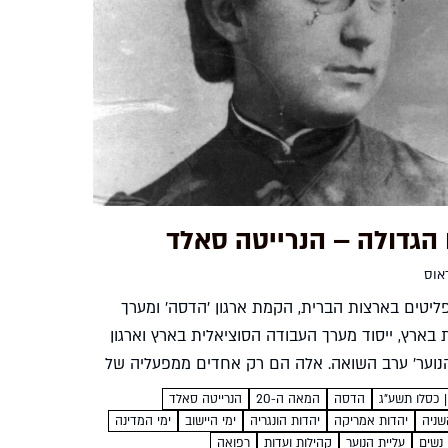
הגדולה – הנרייטה סאלד
אוס
ליטים בארצות הברית, הקמת ארגון 'הדסה' ומערך
 בארץ, ייסוד מערך העבודה הסוציאלית בארץ וארגון
הנוער' ערב השואה. אלה הם רק אחדים ממפעליה של
 סאלד - נערה יהודייה בעלת השקפה פציפיסטית
הדסה
המאה ה-20
הנרייטה סאלד
.
שניה
יהדות אמריקה
יהדות הונגריה
ימי היישוב
ימי המדינה
נשים
עליית הנוער
קהילות ועֵדות
רפואה