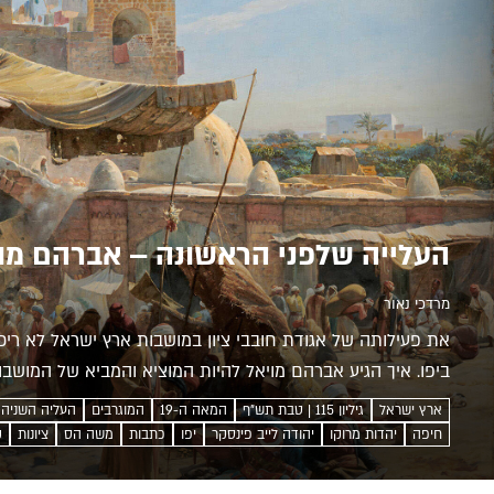
העלייה שלפני הראשונה – אברהם מו
מרדכי נאור
את פעילותה של אגודת חובבי ציון במושבות ארץ ישראל לא ריכז
ביפו. איך הגיע אברהם מויאל להיות המוציא והמביא של המושב
ארץ ישראל
גיליון 115 | טבת תש”ף
המאה ה-19
המוגרבים
העליה השניה
חיפה
יהדות מרוקו
יהודה לייב פינסקר
יפו
כתבות
משה הס
ציונות
ק