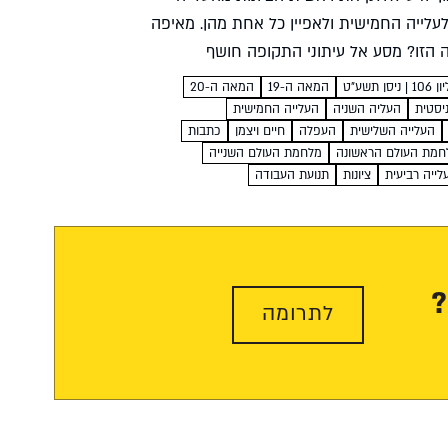
עלייה החמישית ולאפיין כל אחת מהן. מאיפה
 הזו? מסע אל עיתוני התקופה חושף
יברו על העלייה השלישית התכוונו בכלל
 | ניסן תשע"ט
המאה ה-19
המאה ה-20
יסטית
העליה השניה
העלייה החמישית
העלייה השלישית
העפלה
חיים ויצמן
כתבות
חמת העולם הראשונה
מלחמת העולם השנייה
לייה רביעית
ציונות
תנועת העבודה
?
לתרומה