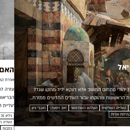
יאל
האם 
אפרת קר
עזרה לפ
 יהודי מתחום המושב אלא דווקא יליד מרוקו שגדל
הבריאות
ות הראשונות שהוקמו עבור העולים החדשים ממזרח...
'עליית 
העלייה השלישית
השלטון העות'מאני
זאב ויסוצקי
חובבי ציון
הנרייטה
הילות ועֵדות
גיליון 31 | כסלו תשע"ג
מארצות..
העליה ה
כתבות