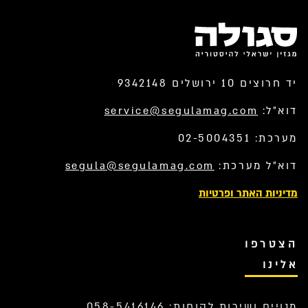
יד חרוצים 10 ירושלים 9342148
דוא”ל:
service@segulamag.com
מערכת: 02-5004351
דוא”ל מערכת:
segula@segulamag.com
מדיניות האתר ופרטיות
הצטרפו
אלינו
מנויים ושירות לקוחות: 058-5416146