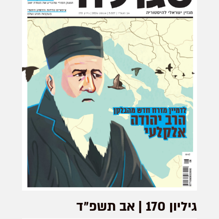
חב"ד |
דירה
בבירה
מערכת
סגול...
גיליון 170 | אב תשפ״ד