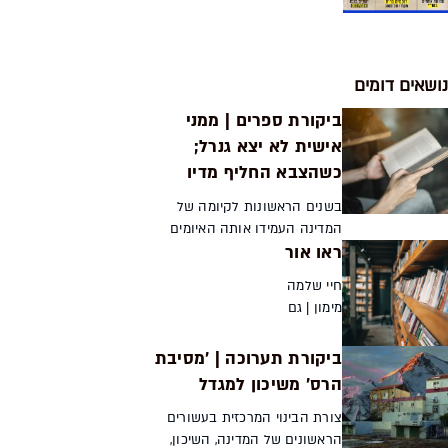
נושאים דומים
ביקורת ספרים | ממני
אישית לא יצא גנרל;
כשהצבא החליף מדיו
בשנים הראשונות לקיומה של
המדינה העמידו אותה האיומים
ראו אור
הביטחוניים בסכנה קיומית של
ממש, וניצחונותיו של צה״ל לא היו
חיי שלמה
מובנים מאליהם. שני ספרים שיצאו
מימון | גם
לאחרונה לאור בוחני...
כך לא
כתוב
ביקורת תערוכה | 'מסיבת
בתנ"ך |
הרס' משיכון למגדל
שבירת
הלוחות |
צורת הבינוי המרכזית בעשורים
החורבה |
הראשונים של המדינה, השיכון,