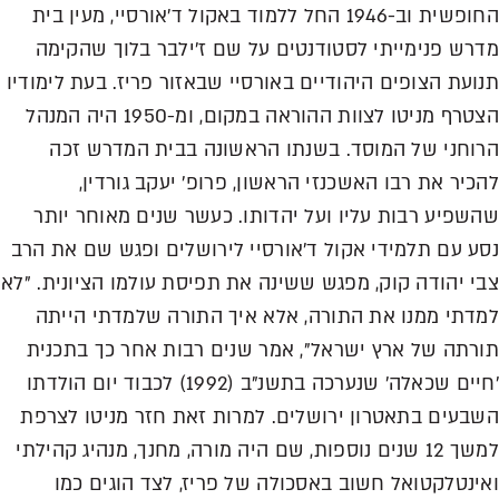
החופשית וב-1946 החל ללמוד באקול ד'אורסיי, מעין בית
מדרש פנימייתי לסטודנטים על שם ז'ילבר בלוך שהקימה
תנועת הצופים היהודיים באורסיי שבאזור פריז. בעת לימודיו
הצטרף מניטו לצוות ההוראה במקום, ומ-1950 היה המנהל
הרוחני של המוסד. בשנתו הראשונה בבית המדרש זכה
להכיר את רבו האשכנזי הראשון, פרופ' יעקב גורדין,
שהשפיע רבות עליו ועל יהדותו. כעשר שנים מאוחר יותר
נסע עם תלמידי אקול ד'אורסיי לירושלים ופגש שם את הרב
צבי יהודה קוק, מפגש ששינה את תפיסת עולמו הציונית. "לא
למדתי ממנו את התורה, אלא איך התורה שלמדתי הייתה
תורתה של ארץ ישראל", אמר שנים רבות אחר כך בתכנית
'חיים שכאלה' שנערכה בתשנ"ב (1992) לכבוד יום הולדתו
השבעים בתאטרון ירושלים. למרות זאת חזר מניטו לצרפת
למשך 12 שנים נוספות, שם היה מורה, מחנך, מנהיג קהילתי
ואינטלקטואל חשוב באסכולה של פריז, לצד הוגים כמו