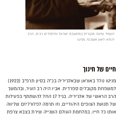
העמיד שיטה מקורית במחשבת ישראל ותלמידים רבים. הרב
יהודא ליאון אשכנזי, מניטו
חיים של חינוך
מניטו נולד באוראן שבאלג'יריה בכ"ה בסיון תרפ"ב (1922)
למשפחת מקובלים ספרדית. אביו היה רב העיר, ובהמשך
הרב הראשי של אלג'יריה. בגיל 17 החל להשתתף בפעילות
של תנועת הצופים היהודיים, וזו תרמה לפלורליזם שליווה
אותו כל חייו. במלחמת העולם השנייה שירת בצבא צרפת