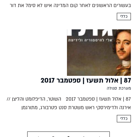
בעשורים הראשונים לאחר קום המדינה איש לא סימל את דור
הצברים יותר ממשה דיין. הגבר שתום העין נודע כלוחם עשוי
כללי
ללא...
87 | אלול תשעז | ספטמבר 2017
מערכת סגולה
87 | אלול תשעז | ספטמבר 2017 השוטר, הדיפלומט והליצן //
אירנה ולדימירסקי ראש משטרת סנט פטרבורג, מתורגמן
ודיפלומט בשירות רוסיה וליצן חצר מלכותי נפגשים בסעודת ליל
כללי
הסדר. ייתכן כי תיאור זה, שנשמע כמו...