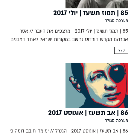
85 | תמוז תשעז | יולי 2017
מערכת סגולה
85 | תמוז תשעז | יולי 2017 מרצפים את העבר // אסף
אברהם מקדש הורדוס נחשב במקורות ישראל לאחד המבנים
המפוארים שנבנו מאז ומעולם. מחקר ארכאולוגי חדשני של
כללי
ממצאים מהר הבית מאפשר שחזור של...
86 | אב תשעז | אוגוסט 2017
מערכת סגולה
86 | אב תשעז | אוגוסט 2017 הגנרל // ימימה חובב דומה כי