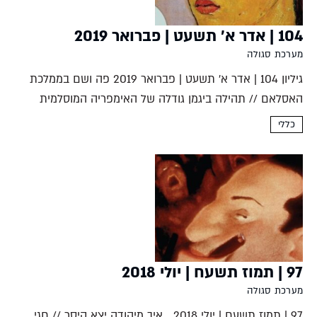
104 | אדר א' תשעט | פברואר 2019
מערכת סגולה
גיליון 104 | אדר א' תשעט | פברואר 2019 פה ושם בממלכת
האסלאם // תהילה ביגמן גודלה של האימפריה המוסלמית
אפשר ליושביה לנסוע הרחק מבלי לעבור בשטחיהם של מלכים
כללי
זרים. מוחמד בן אחמד אל-מוקדסי היה סוחר...
97 | תמוז תשעח | יולי 2018
מערכת סגולה
97 | תמוז תשעח | יולי 2018 איך מיהודה יצא קיסר // חגי