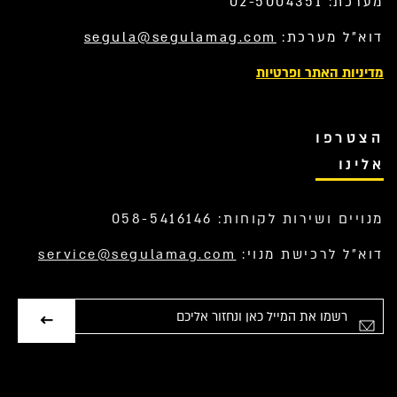
מערכת: 02-5004351
דוא”ל מערכת:
segula@segulamag.com
מדיניות האתר ופרטיות
הצטרפו
אלינו
מנויים ושירות לקוחות: 058-5416146
דוא”ל לרכישת מנוי:
service@segulamag.com
אימייל