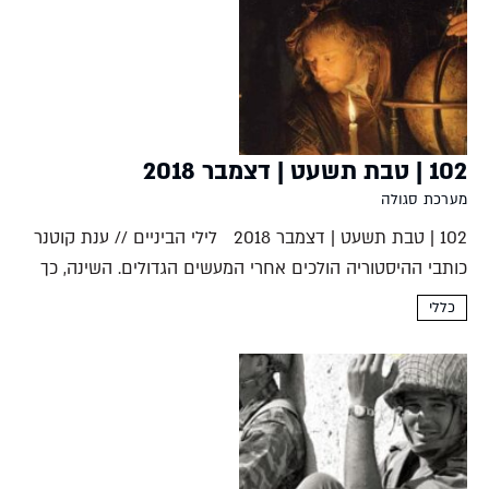
102 | טבת תשעט | דצמבר 2018
מערכת סגולה
102 | טבת תשעט | דצמבר 2018 לילי הביניים // ענת קוטנר
כותבי ההיסטוריה הולכים אחרי המעשים הגדולים. השינה, כך
נראה לנו, היא מן המעשים הפשוטים שלהיסטוריה אין נגיעה
כללי
בהם. מתברר שאין דבר שההיסטוריה לא...