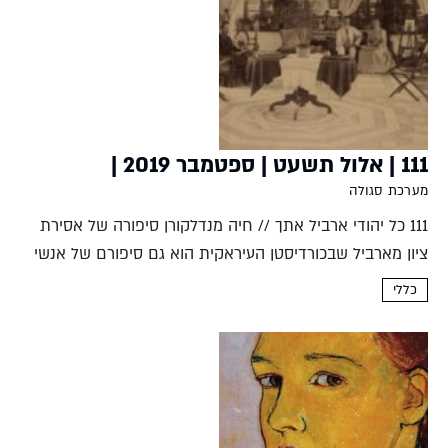
בראש דאגתו חיים של...
111 | אלול תשעט | ספטמבר 2019 |
מערכת סגולה
111 כל יהודי ארביל אתך // חיה מנדלקורן סיפורה של אסירת
ציון מארביל שבכורדיסטן העיראקית הוא גם סיפורם של אנשי
המחתרת הציונית במדינה כולה. צעירים וצעירות ברחבי עיראק
כללי
לימדו ציונות, התאמנו לצורך הגנה בעת הפרעות,...