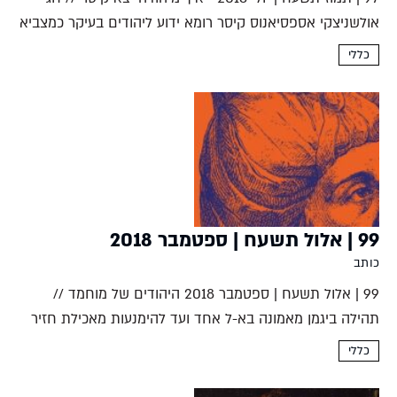
אולשניצקי אספסיאנוס קיסר רומא ידוע ליהודים בעיקר כמצביא
שדיכא את המרד הגדול ביהודה וכקיסר שתחת שלטונו חרב
כללי
המקדש. פחות ידוע לנו עד...
99 | אלול תשעח | ספטמבר 2018
כותב
99 | אלול תשעח | ספטמבר 2018 היהודים של מוחמד //
תהילה ביגמן מאמונה בא-ל אחד ועד להימנעות מאכילת חזיר
ונבלות, האסלאם משמר מסורות יהודיות רבות. מי היו היהודים
כללי
שמוחמד פגש במדינה, למה שינה את...