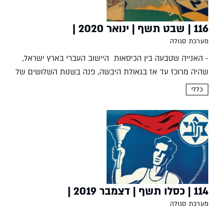
116 | שבט תשף | ינואר 2020 |
מערכת סגולה
- האנייה שטבעה בין הכיסאות היישוב העברי בארץ ישראל,
שהיה מרוכז עד אז בגאולת היבשה, פנה בשנות השלושים של
המאה העשרים אל עבר הים. האנייה העברית הראשונה
כללי
שנקראה תל-אביב עוררה התרגשות רבה. למרות כישלונה
המסחרי...
114 | כסלו תשף | דצמבר 2019 |
מערכת סגולה