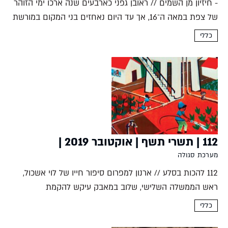
- חיזיון מן השמים // ראובן גפני כארבעים שנה ארכו ימי הזוהר
של צפת במאה ה־16, אך עד היום נאחזים בני המקום במורשת
הימים ההם. שני בתי תפילה אשכנזיים שוכנים זה מול זה.
כללי
שניהם קרויים...
112 | תשרי תשף | אוקטובר 2019 |
מערכת סגולה
112 להכות בסלע // ארנון למפרום סיפור חייו של לוי אשכול,
ראש הממשלה השלישי, שלוב במאבק עיקש להקמת
תשתיות מים מודרניות לצורכי ההתיישבות יהודית. גם במלחמת
כללי
ששת הימים שפרצה בזמן כהונתו היה המאבק על המים בצפון