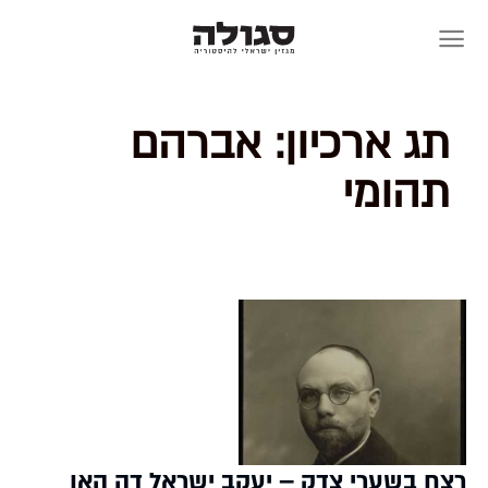
Skip
to
content
תג ארכיון:
אברהם
תהומי
רצח בשערי צדק – יעקב ישראל דה האן