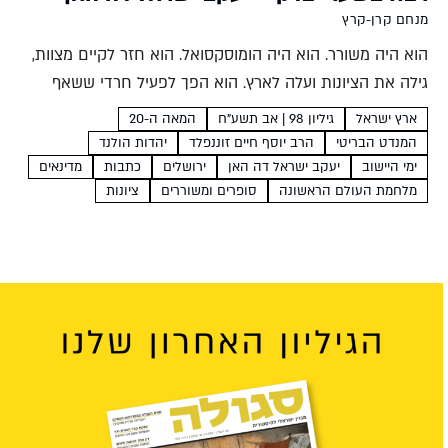
מנחם קרן-קרץ
הוא היה משורר. הוא היה הומוסקסואל. הוא חזר לקיים מצוות,
גילה את הציונות ועלה לארץ. הוא הפך לפעיל חרדי ששאף
לחיים יהודיים תחת שלטון ערבי. הסתירות המרובות בחייו הפכו
ארץ ישראל
גיליון 98 | אב תשע"ח
המאה ה-20
את יעקב ישראל דה האן לדמות...
המנדט הבריטי
הרב יוסף חיים זוננפלד
יהדות הולנד
ימי היישוב
יעקב ישראל דה האן
ירושלים
כתבות
מדינאים
מלחמת העולם הראשונה
סופרים ומשוררים
ציונות