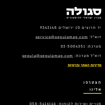
יד חרוצים 10 ירושלים 9342148
דוא”ל:
service@segulamag.com
מערכת: 02-5004351
דוא”ל מערכת:
segula@segulamag.com
מדיניות האתר ופרטיות
הצטרפו
אלינו
מנויים ושירות לקוחות: 058-5416146