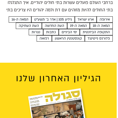
ברחבי העולם פועלים עשרות בתי חולים יהודיים. איך התגלגלו
בתי החולים להיות מזוהים עם דת ולמה יהודים היו צריכים בתי
חולים נפרדים? אפי הלפרין בית החולים המודרני הוא מוסד
אירופה
ארץ ישראל
גיליון 105 | אדר ב׳ תשע"ט
המאה ה-16
מקצועי מורכב ומאורגן שעובדים בו אלפי...
המאה ה-18
המאה ה-19
העת החדשה
העת העתיקה
התקופה הביזנטית
ימי הביניים
כתבות
נצרות
פלורנס נייטינגל
קונסטנטין הראשון
רפואה