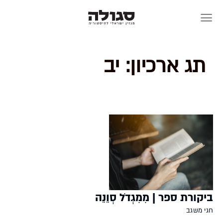
Skip
to
content
תג ארכיון:
יב
ביקורת ספר | מִמִגְדֹל סְוֵנֵה
חגי משגב