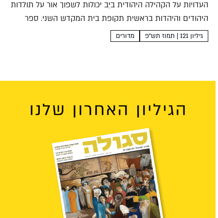
העדויות על הקהילה היהודית ביֵב יכולות לשפוך אור על תולדות
היהודים והיהדות בראשית תקופת בית המקדש השני. ספר
חדש מביא את התעודות בתרגום לעברית, אך נכשל בשיקוף
גיליון 121 | תמוז תש"פ
מדורים
חשיבותן ההיסטורית חגי משגב מִמִגְדֹל סְוֵנֵהתעודות לתולדות
היהודים...