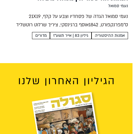
נעמי סמואל
נעמי סמואל הגדה של פסחדיו וצבע על קלף, 21X19
ס"מפרנקפורט, 1842אוסף ברגינסקי, ציריך שרלוט רוטשליד
לאחר נישואיה, דיוקן מאת הארי שפר © National Trust,
אמנות ההיסטוריה
גיליון 83 | אייר תשע"ז
מדורים
Waddesdon Manor שרלוט רוטשילד1859-1807
אקספרסיוניזם יהודי דיוקן עצמי עם...