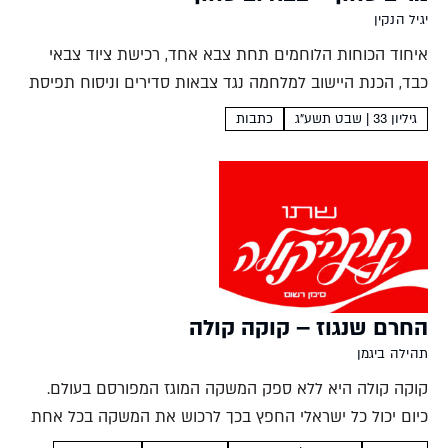
יגיל הנקין
איחוד הכוחות הלוחמים תחת צבא אחד, רכישת ציוד צבאי
כבד, הכנת היישוב למלחמה נגד צבאות סדירים וניסוח תפיסת
הביטחון של מדינת ישראל- המעשים הכבירים הם כולם פרי
גיליון 33 | שבט תשע"ג
כתבות
פועלו של דוד בן גוריון, שר הביטחון הדומיננטי...
החרם שנגוז – קוקה קולה
תהילה ביגמן
קוקה קולה היא ללא ספק המשקה המוגז המפורסם בעולם.
כיום יכול כל ישראלי החפץ בכך לרכוש את המשקה בכל אחת
מגרסאותיו ובמגוון גדלים של בקבוקים בכל מקום בארץ, אולם