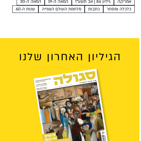
אמריקה
גיליון 86 | אב תשע"ז
המאה ה-19
המאה ה-20
מעטים זוכרים כי עד שלהי שנות...
כלכלה ומסחר
כתבות
מלחמת העולם השנייה
שנות ה-60