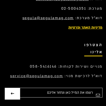
מערכת: 02-5004351
דוא”ל מערכת:
segula@segulamag.com
מדיניות האתר ופרטיות
הצטרפו
אלינו
מנויים ושירות לקוחות: 058-5416146
דוא”ל לרכישת מנוי:
service@segulamag.com
אימייל