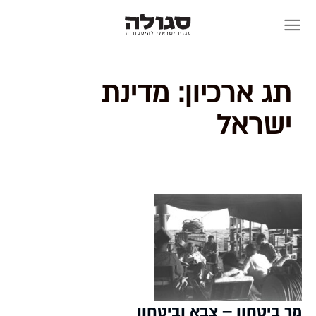
Skip
to
content
תג ארכיון:
מדינת
ישראל
מר ביטחון – צבא וביטחון