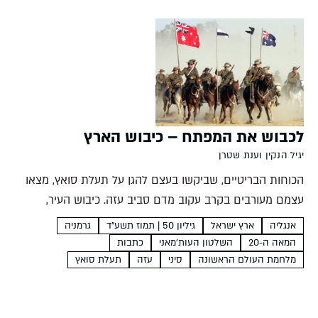
העולים. 14,310...
לכבוש את המפתח – כיבוש הארץ
יגיל הנקין וענת שטרן
הכוחות הבריטיים, שביקשו בעצם להגן על תעלת סואץ, מצאו
עצמם מעורבים בקרב עקוב מדם סביב עזה. כיבוש העיר,
המפתח של ארץ ישראל, הגיע רק לאחר בואו של מפקד חדש
אנגליה
ארץ ישראל
גיליון 50 | תמוז תשע"ד
גרמניה
ושינוי באסטרטגיה, וכלל הטעיה רחבת היקף,...
המאה ה-20
השלטון העות'מאני
כתבות
מלחמת העולם הראשונה
סיני
עזה
תעלת סואץ