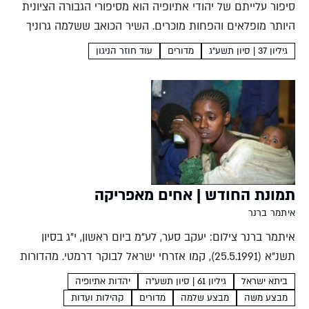
סיפור עלייתם של יהודי אתיופיה הוא מסיפורי הגבורה הציונית
היותר מופלאים והפחות מוכרים. השיר הכואב ששלמה גרוניך
שר עם להקת שבא מספר על המחיר הנורא של הדרך לארץ
גיליון 37 | סיון תשע"ג
מדורים
עוד חוזר הניגון
ישראל הילי מויאל המסע לארץ ישראל מלים:...
תמונת החודש | אחים מאפריקה
איתמר ברנר
איתמר ברנר צילום: יעקב סער, לע"מ ביום ראשון, י"ג בסיון
תשנ"א (25.5.1991), קמו אזרחי ישראל לבוקר דרמטי. מהדורות
החדשות נפתחו בתיאורים מרגשים על אלפים מיהודי אתיופיה
ביתא ישראל
גיליון 61 | סיון תשע"ה
יהדות אתיופיה
היורדים ממטוסים בנתב"ג והעיתונים מלאו בתמונות של
מבצע משה
מבצע שלמה
מדורים
קהילות ועֵדות