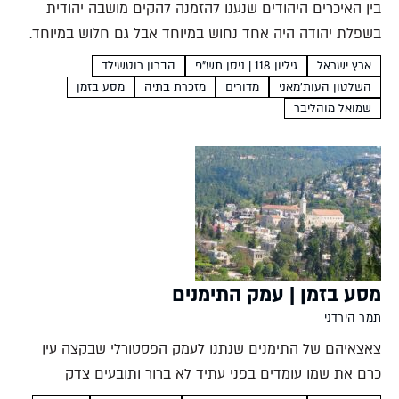
בין האיכרים היהודים שנענו להזמנה להקים מושבה יהודית
בשפלת יהודה היה אחד נחוש במיוחד אבל גם חלוש במיוחד.
בין הברון לעות'מאנים ובין שיבולי הקמה לשנת השמיטה,
ארץ ישראל
גיליון 118 | ניסן תש״פ
הברון רוטשילד
הצליחה המושבה לשגשג עד עצם היום הזה. מסיפורי אנו...
השלטון העות'מאני
מדורים
מזכרת בתיה
מסע בזמן
שמואל מוהליבר
מסע בזמן | עמק התימנים
תמר הירדני
צאצאיהם של התימנים שנתנו לעמק הפסטורלי שבקצה עין
כרם את שמו עומדים בפני עתיד לא ברור ותובעים צדק