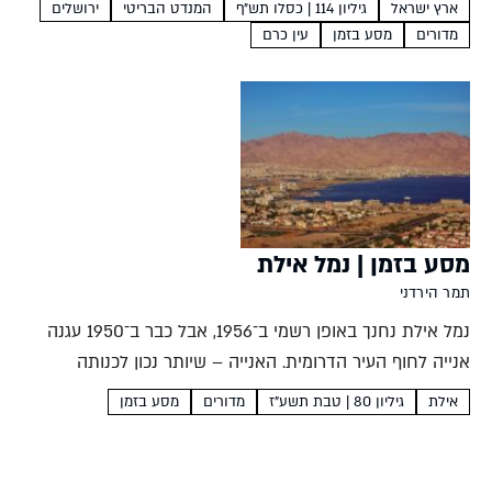
היסטורי תמר הירדני לאן נוסעים? עמק התימניםעמק עם סיפור
ארץ ישראל
גיליון 114 | כסלו תש״ף
המנדט הבריטי
ירושלים
ייחודי בשכונת עין כרם שבמערב ירושלים עין...
מדורים
מסע בזמן
עין כרם
מסע בזמן | נמל אילת
תמר הירדני
נמל אילת נחנך באופן רשמי ב־1956, אבל כבר ב־1950 עגנה
אנייה לחוף העיר הדרומית. האנייה – שיותר נכון לכנותה
גרוטאה צפה — הביאה מטען יקר בדמות כתבי יד של יהדות
אילת
גיליון 80 | טבת תשע"ז
מדורים
מסע בזמן
תימן. תעלומת היעלמם של הכתבים...