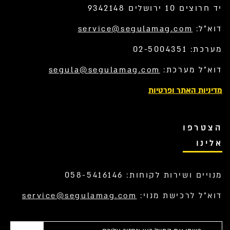
יד חרוצים 10 ירושלים 9342148
דוא”ל:
service@segulamag.com
מערכת: 02-5004351
דוא”ל מערכת:
segula@segulamag.com
מדיניות האתר ופרטיות
הצטרפו
אלינו
מנויים ושירות לקוחות: 058-5416146
דוא”ל לרכישת מנוי:
service@segulamag.com