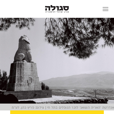
Skip
to
content
אנדרטת 'האריה השואג' לזכר הנופלים בתל חי | צילום: פריץ כהן, לע''מ