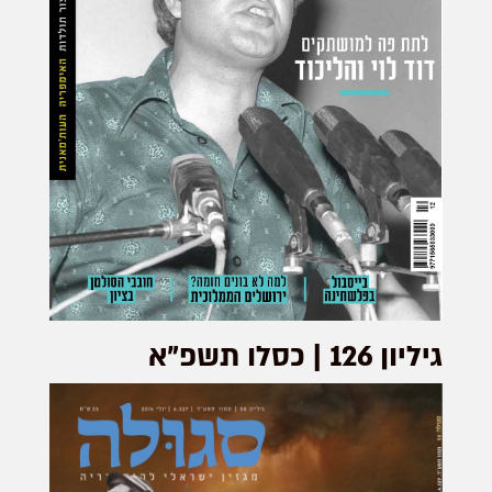
גיליון 126 | כסלו תשפ"א