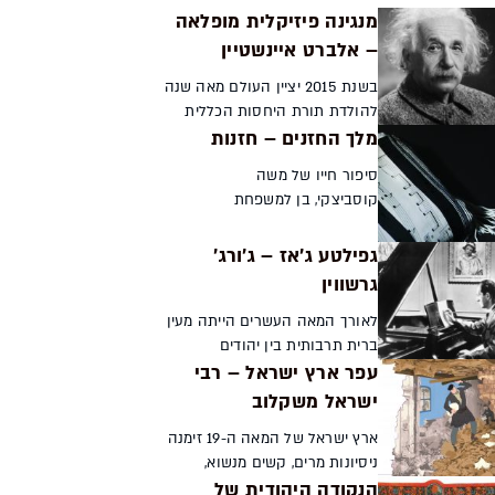
מנגינה פיזיקלית מופלאה
– אלברט איינשטיין
בשנת 2015 יציין העולם מאה שנה
להולדת תורת היחסות הכללית
מלך החזנים – חזנות
ומאה ועשר שנה להולדת תורת
היחסות הפרטית. אז גם ימלאו
סיפור חייו של משה
שישים שנה לפטירתו של אביהן
קוסביצקי, בן למשפחת
מולידן אלברט איינשטיין. ...
מוזיקאים וחזנים, הוא לא
רק מראה של עולם
גפילטע ג'אז – ג׳ורג׳
החזנות, שבה הוא היה
גרשווין
המאסטרו הבלתי מעורער,
אלא שיקוף של תולדות
לאורך המאה העשרים הייתה מעין
יהודי מזרח אירופה במ...
ברית תרבותית בין יהודים
עפר ארץ ישראל – רבי
ושחורים שהתבטאה בשיתופי
פעולה רבים במוזיקה האמריקנית.
ישראל משקלוב
אחד היהודים שהוקסמו
ארץ ישראל של המאה ה-19 זימנה
מהמוזיקה השחורה ומילאו תפקיד
ניסיונות מרים, קשים מנשוא,
חשוב...
הנקודה היהודית של
לאוהביה החדשים: יהודים