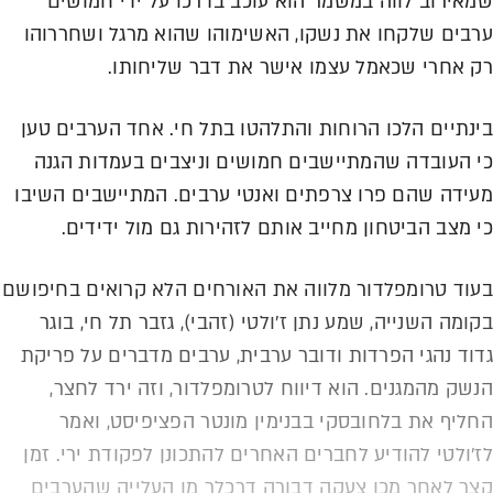
שמאירוב לווה במשמר הוא עוכב בדרכו על ידי חמושים
ערבים שלקחו את נשקו, האשימוהו שהוא מרגל ושחררוהו
רק אחרי שכאמל עצמו אישר את דבר שליחותו.
בינתיים הלכו הרוחות והתלהטו בתל חי. אחד הערבים טען
כי העובדה שהמתיישבים חמושים וניצבים בעמדות הגנה
מעידה שהם פרו צרפתים ואנטי ערבים. המתיישבים השיבו
כי מצב הביטחון מחייב אותם לזהירות גם מול ידידים.
בעוד טרומפלדור מלווה את האורחים הלא קרואים בחיפושם
בקומה השנייה, שמע נתן ז'ולטי (זהבי), גזבר תל חי, בוגר
גדוד נהגי הפרדות ודובר ערבית, ערבים מדברים על פריקת
הנשק מהמגנים. הוא דיווח לטרומפלדור, וזה ירד לחצר,
החליף את בלחובסקי בבנימין מונטר הפציפיסט, ואמר
לז'ולטי להודיע לחברים האחרים להתכונן לפקודת ירי. זמן
קצר לאחר מכן צעקה דבורה דרכלר מן העלייה שהערבים