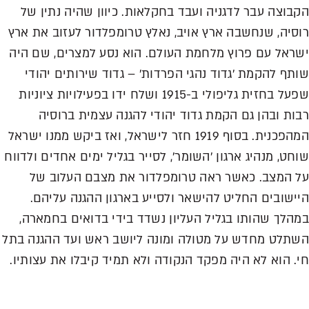
הקבוצה עבר לדגניה ועבד בחקלאות. כיוון שהיה נתין של
רוסיה, שנחשבה ארץ אויב, נאלץ טרומפלדור לעזוב את ארץ
ישראל עם פרוץ מלחמת העולם. הוא נסע למצרים, שם היה
שותף להקמת 'גדוד נהגי הפרדות' – גדוד שירותים יהודי
שפעל בחזית גליפולי ב-1915 ושלח ידו בפעילויות ציוניות
רבות ובהן גם הקמת גדוד יהודי להגנה עצמית ברוסיה
המהפכנית. בסוף 1919 חזר לישראל, ואז ביקש ממנו ישראל
שוחט, מנהיג ארגון 'השומר', לסייר בגליל ימים אחדים ולדווח
על המצב. כאשר ראה טרומפלדור את מצבם העלוב של
היישובים החליט להישאר ולסייע בארגון ההגנה עליהם.
במהלך שהותו בגליל העליון נשדד בידי בדואים בחמארה,
השתלט מחדש על מטולה ומונה ליושב ראש ועד ההגנה בתל
חי. הוא לא היה מפקד הנקודה ולא תמיד קיבלו את עצותיו.