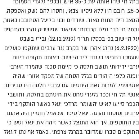
בתל חי שהו אותה עת כ-35 איש, ובכפר גלעדי הסמוכה
כ-25. רובם היו ללא ניסיון צבאי, וחסרו להם נשק ואספקה.
המצב היה מתוח מאוד. שודדים ובני בליעל הסתובבו באזור,
ובתל חי כבר נפלו קרבנות: שניאור שפושניק נהרג בהתקפה
על היישוב בכ' בכסלו תר"ף (12.12.1919) ובי"ז בשבט
(6.2.1920) נהרג אהרן שר בקרב נגד ערבים שתקפו פועלים
שעסקו בחריש בשדה ליד היישוב. באותה תקופה דיווח
ערבי ידידותי תושב חלסה כי קיימת סכנה שהמרד הערבי
יופנה כלפי היהודים בגלל הסתה של מפקד אזורי שהיה
אנטישמי. למרות זאת היחסים עם ערביי חלסה היו סבירים.
אנשי תל חי וכפר גלעדי טחנו את חיטתם בחלסה, ותושבי
הכפר סייעו לאיש 'השומר' מרדכי יגאל כאשר הותקף בידי
ערבים וסוסתו נהרגה. יגאל סיפר שכאמל חוסיין היה אמנם
בין התוקפים, אך הוא התנצל כאשר זיהה את יגאל וטען כי
התוקפים סברו שמדובר במרגל צרפתי. כאמל אף נתן ליגאל