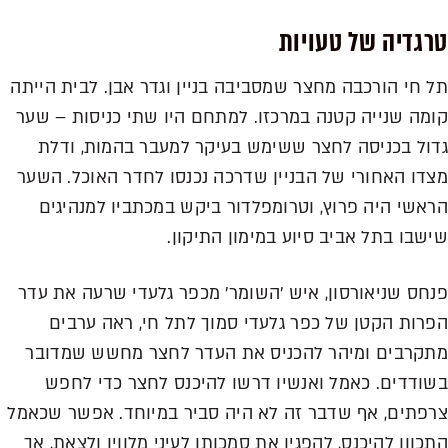
טרגדיה של טעויות
תל חי הורכבה מחצר שמסביבה בניין וגדר אבן. לבית הייתה
קומה שנייה קטנה במרכזו. למתחם היו שתי כניסות – שער
גדול בכניסה לחצר ששימש בעיקר למעבר בהמות, ודלת
מצדו האחורי של הבניין שדרכה נכנסו לחדר האוכל. השער
הראשי היה פרוץ, וטרומפלדור ביקש במכתביו למנהיגים
שישבו בתל אביב סיוע במימון התיקון.
פנחס שניאורסון, איש 'השומר' מכפר גלעדי שרעה את עדר
הפרות הקטן של כפר גלעדי סמוך לתל חי, ראה ערבים
מתקרבים ומיהר להכניס את העדר לחצר מחשש שמדובר
בשודדים. כאמל ואנשיו דרשו להיכנס לחצר כדי לחפש
צרפתים, אף שדבר זה לא היה סביר במיוחד. אפשר שכאמל
התכוון להיכנס, להפגין את סמכותו לעיני מלוויו ולצאת, אך