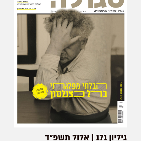
גיליון 171 | אלול תשפ"ד