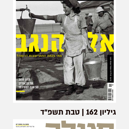
גיליון 162 | טבת תשפ"ד