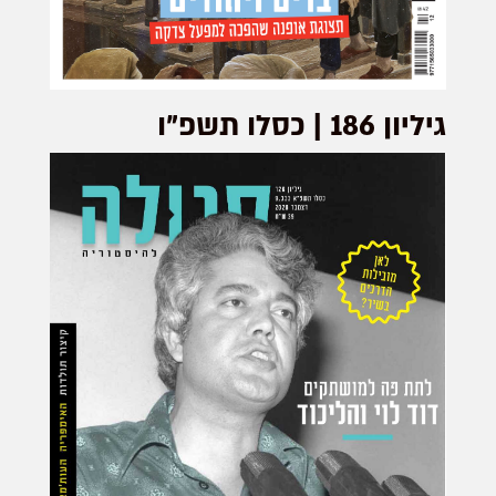
גיליון 186 | כסלו תשפ"ו