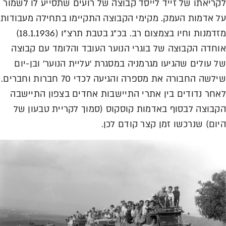
לקריאתו של זייד לייסד קבוצה של רועים שתסייע לו לשמור
על אדמות העמק. מקימי הקבוצה התקיימו בתחילה מעבודות
מזדמנות וחיו בצמצום רב. בכ"ג בטבת תרצ"ו (18.1.1936)
אוחדה הקבוצה של בוגרי הנוער העובד והלומד עם קבוצה
של עולים שהגיעו מגרמניה במסגרת 'עליית הנוער' ובן-יום
שילשה החבורה את מספרה והגיעה לכדי 70 חברות וחברים.
לאחר נדודים בין אתרי התיישבות אחדים בצפון התיישבה
הקבוצה לבסוף באדמות קוסקוס (סמוך לקריית טבעון של
היום) שנרכשו זמן קצר קודם לכן.