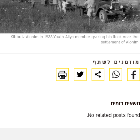
Kibbutz Alonim in 1938|Youth Aliya member grazing his flock near the
settlement of Alonim
מוזמנים לשתף
נושאים דומים
No related posts found.