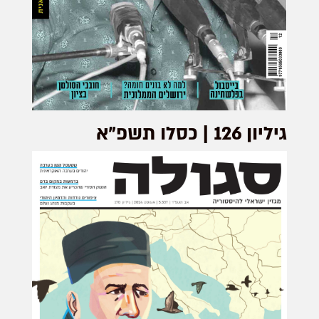
גיליון 126 | כסלו תשפ"א