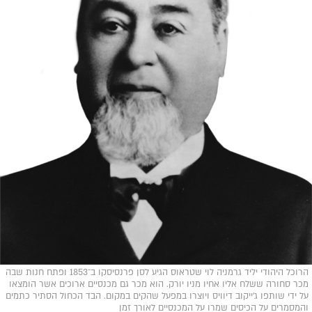
הרוכל היהודי יליד גרמניה לוי שטראוס הגיע לסן פרנסיסקו ב־1853 ופתח חנות שבה
מכר סחורה ששלח אליו אחיו מניו יורק. הוא מכר גם מכנסיים ארוכים אשר הומצאו
על ידי שותפו ג׳ייקוב דיוויס ויוצרו במפעל שהקים במקום. הבד הכחול הסתיר כתמים
והמסמרים על הכיסים שמרו על המכנסיים לאורך זמן