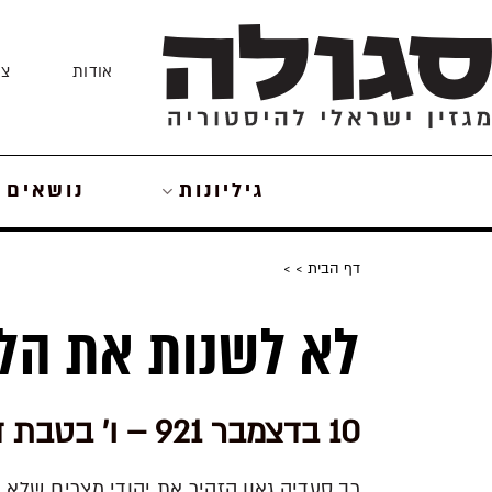
Skip
to
אודות
צו
content
גיליונות
נושאים
דף הבית
>
>
לא לשנות את הלו
10 בדצמבר 921 – ו' בטבת ד'תרפ"ב
רב סעדיה גאון הזהיר את יהודי מצרים שלא 