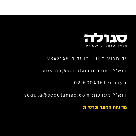
יד חרוצים 10 ירושלים 9342148
דוא”ל:
service@segulamag.com
מערכת: 02-5004351
דוא”ל מערכת:
segula@segulamag.com
מדיניות האתר ופרטיות