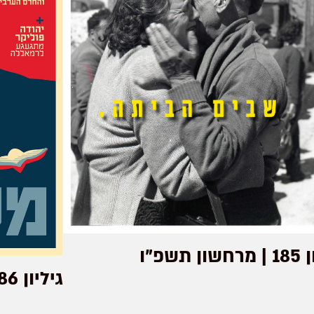
ן תשפ"ו
גיליון 86 | אב תשע"ז