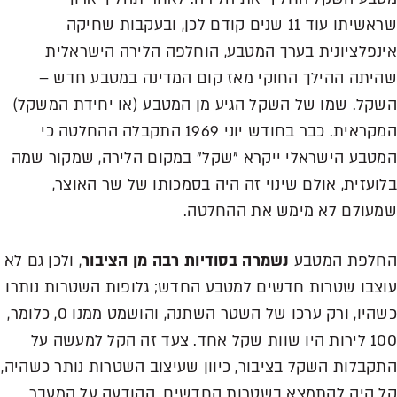
שראשיתו עוד 11 שנים קודם לכן, ובעקבות שחיקה
אינפלציונית בערך המטבע, הוחלפה הלירה הישראלית
שהיתה ההילך החוקי מאז קום המדינה במטבע חדש –
השקל. שמו של השקל הגיע מן המטבע (או יחידת המשקל)
המקראית. כבר בחודש יוני 1969 התקבלה ההחלטה כי
המטבע הישראלי ייקרא "שקל" במקום הלירה, שמקור שמה
בלועזית, אולם שינוי זה היה בסמכותו של שר האוצר,
שמעולם לא מימש את ההחלטה.
החלפת המטבע
נשמרה בסודיות רבה מן הציבור
, ולכן גם לא
עוצבו שטרות חדשים למטבע החדש; גלופות השטרות נותרו
כשהיו, ורק ערכו של השטר השתנה, והושמט ממנו 0, כלומר,
100 לירות היו שוות שקל אחד. צעד זה הקל למעשה על
התקבלות השקל בציבור, כיוון שעיצוב השטרות נותר כשהיה,
קל היה להתמצא בשטרות החדשים. ההודעה על המעבר