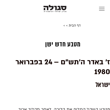
Skip
to
content
דף הבית
>
>
מטבע חדש ישן
ז' באדר ה'תש"ם – 24 בפברואר
1980
ישראל
מטבע השקל החליף את הלירה. לאחר תהליך ארוך