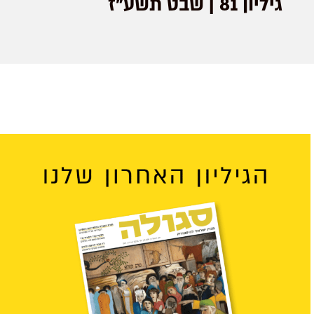
גיליון 81 | שבט תשע"ז