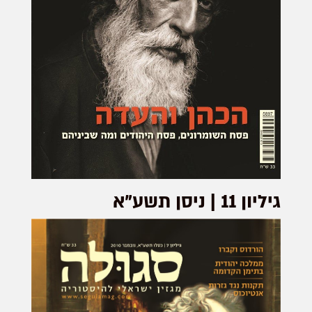
גיליון 11 | ניסן תשע"א