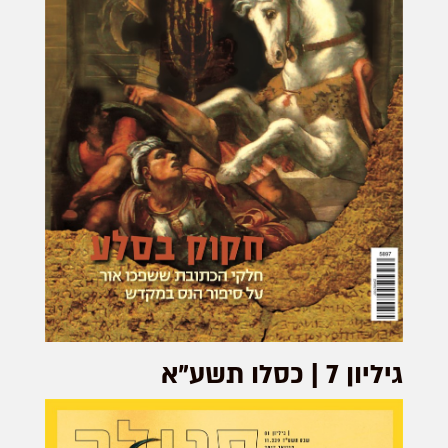
גיליון 7 | כסלו תשע"א