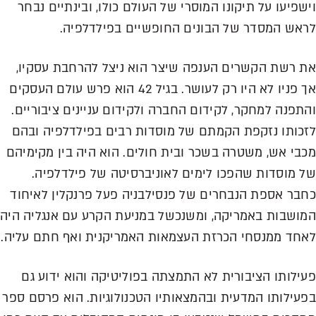
שפיעו על תיקונו המוסרי של העולם כולו, ובינתיים נבחר
אש המסדר של הבונים החופשיים בפילדלפיה.
 רשת הקשרים הענפה שיצר הוא ניצל להרחבת עסקיו,
אך פניו לא היו רק לעושר. בגיל 42 הוא פרש עולם העסקים
תפנה למחקר, לקידום החברה ולקידום עניינים ציבוריים.
כותו נזקפת הקמתם של מוסדות רבים בפילדלפיה ובהם
בי אש, משטרה בשכר ובית חולים. הוא היה בין מקימיהם
 מוסדות שהפכו לימים לאוניברסיטה של פילדלפיה.
בר אספת הנבחרים של פנסילבניה פעל פרנקלין לאיחוד
ושבות באמריקה, ומשנכשל במניעת הקרע עם אנגליה היה
חד ממנסחי הכרזת העצמאות האמריקנית ואף חתם עליה.
ילותו הציבורית לא התמצתה בפוליטיקה והוא ידוע גם
עילותו המדעית ובהמצאותיו הטכנולוגיות. הוא פרסם ספר