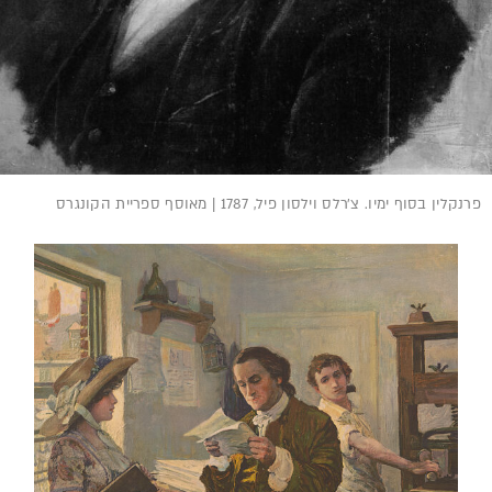
נקלין בסוף ימיו. צ׳רלס וילסון פיל, 1787 | מאוסף ספריית הקונגרס