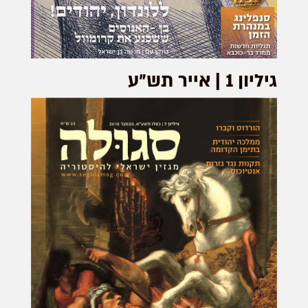
גיליון 1 | אייר תש״ע