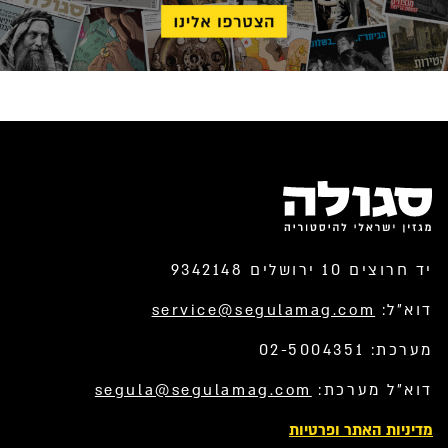
יד חרוצים 10 ירושלים 9342148
דוא”ל:
service@segulamag.com
מערכת: 02-5004351
דוא”ל מערכת:
segula@segulamag.com
מדיניות האתר ופרטיות