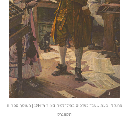
פרנקלין בעת שעבד כמדפיס בפילדלפיה בציור מ־1914 | מאוסף ספריית
הקונגרס