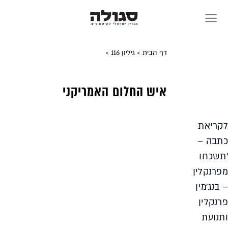
Sk
conte
דף הבית
> גיליון 116
>
איש החלום האמריקני
ריאת
בה –
שכחו
רנקלין
נג׳מין
נקלין
נועת