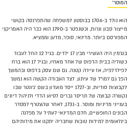
וסר'
הוא נולד ב-1706 בבוסטון למשפחה שהתפרנסה בקושי
מייצור סבון ונרות, וכשנפטר ב-1790 הוא כבר היה האמריקני
פורסם ביותר. מדינאי, סופר, מדען וממציא.
בנג'מין היה העשירי מבין 17 ילדים. בגיל 12 החל לעבוד
כשוליה בבית הדפוס של אחד מאחיו, ובגיל 17 הוא ברח
ילדלפיה, אז עיירה קטנה. גם שם עסק בדפוס ובהמשך
ך גם למו"ל של עיתון. לצד העבודה הקשה הוא נמשך
לקבוצות סודיות, וב-1727 ייסד מועדון בשם 'ג'ונטו' שבו
שרה קבוצה של תריסר גברים לסיוע הדדי ולניהול דיונים
בענייני מדיניות ומוסר. ב-1731, לאחר שהצטרף למסדר
ונים החופשיים, חלם המדינאי לעתיד על מפלגה
נלאומית למידות טובות שחבריה יתקנו את מידותיהם