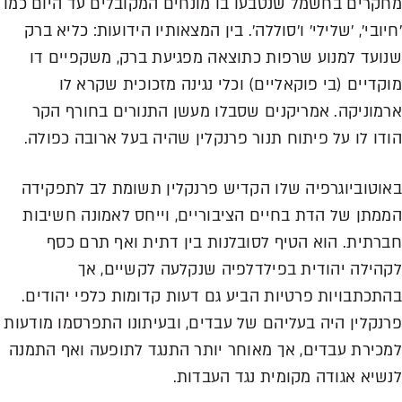
קרים בחשמל שנטבעו בו מונחים המקובלים עד היום כמו
ובי', 'שלילי' ו'סוללה'. בין המצאותיו הידועות: כליא ברק
ועד למנוע שרפות כתוצאה מפגיעת ברק, משקפיים דו
קדיים (בי פוקאליים) וכלי נגינה מזכוכית שקרא לו
מוניקה. אמריקנים שסבלו מעשן התנורים בחורף הקר
דו לו על פיתוח תנור פרנקלין שהיה בעל ארובה כפולה.
וטוביוגרפיה שלו הקדיש פרנקלין תשומת לב לתפקידה
מתן של הדת בחיים הציבוריים, וייחס לאמונה חשיבות
רתית. הוא הטיף לסובלנות בין דתית ואף תרם כסף
הילה יהודית בפילדלפיה שנקלעה לקשיים, אך
תכתבויות פרטיות הביע גם דעות קדומות כלפי יהודים.
נקלין היה בעליהם של עבדים, ובעיתונו התפרסמו מודעות
כירת עבדים, אך מאוחר יותר התנגד לתופעה ואף התמנה
שיא אגודה מקומית נגד העבדות.