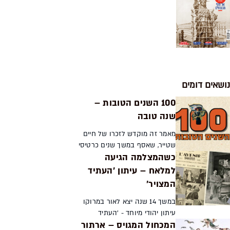
נושאים דומים
100 השנים הטובות –
שנה טובה
מאמר זה מוקדש לזכרו של חיים
שטייר, שאסף במשך שנים כרטיסי
כשהמצלמה הגיעה
שנה טובה ונפטר במהלך עבודתנו
המשותפת להעברת האוסף
למלאח – עיתון 'העתיד
לרשות מוזיאון ישראל. גלויות
המצויר'
'שנה טובה' הן תופעה היס...
במשך 14 שנה יצא לאור במרוקו
עיתון יהודי מיוחד - 'העתיד
המכחול המגויס – ארתור
המצויר'. העיתון לא רק נכתב על