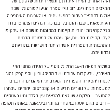
ואילו אחרים המירו את דתם ונשארו תחת שלטונם של
המלכים הקתולים. רוב גולי ספרד הגיעו לפורטוגל, שבה
אולצו להתנצר כעבור כחמש שנים, או לארצות האימפריה
העות'מאנית, שבה התקבלו בברכה. הגולים הצטרפו בדרך
כלל לקהילות יהודיות קיימות במקומות מושבם או שהקימו
לצִדן קהילות חדשות, אך שמרו על המסורת הדתית
והתרבותית הספרדית אשר הייתה מושרשת בתודעתם
ובהווייתם.
בשלהי המאה ה-16 החל גל נוסף של הגירה מחצי האי
האיברי, שבעקבות עבודתו של ההיסטוריון יוסף קפלן נהוג
לכנותו 'הפזורה הספרדית המערבית'. המהגרים היו בנים
למשפחות של נוצרים חדשים או קונברסוס, יהודים שבחרו
להתנצר – חלקם עשו זאת למראית עין בלבד וחיו כאנוסים
– ורבים מהם עסקו במסחר מקומי ובינלאומי. באותה תקופה