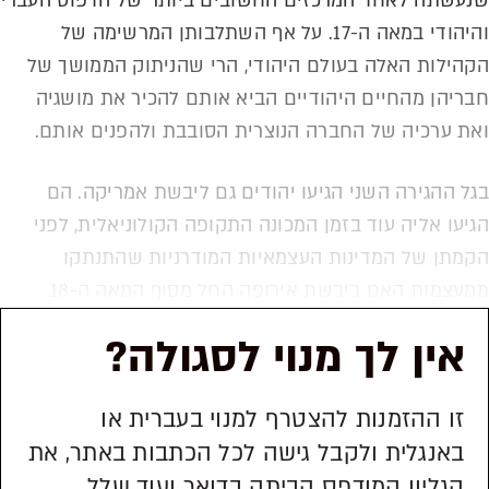
שנעשתה לאחד המרכזים החשובים ביותר של הדפוס העברי
והיהודי במאה ה-17. על אף השתלבותן המרשימה של
הקהילות האלה בעולם היהודי, הרי שהניתוק הממושך של
חבריהן מהחיים היהודיים הביא אותם להכיר את מושגיה
ואת ערכיה של החברה הנוצרית הסובבת ולהפנים אותם.
בגל ההגירה השני הגיעו יהודים גם ליבשת אמריקה. הם
הגיעו אליה עוד בזמן המכונה התקופה הקולוניאלית, לפני
הקמתן של המדינות העצמאיות המודרניות שהתנתקו
ממעצמות האם ביבשת אירופה החל מסוף המאה ה-18.
אין לך מנוי לסגולה?
זו ההזמנות להצטרף למנוי בעברית או
באנגלית ולקבל גישה לכל הכתבות באתר, את
הגליון המודפס הביתה בדואר ועוד שלל