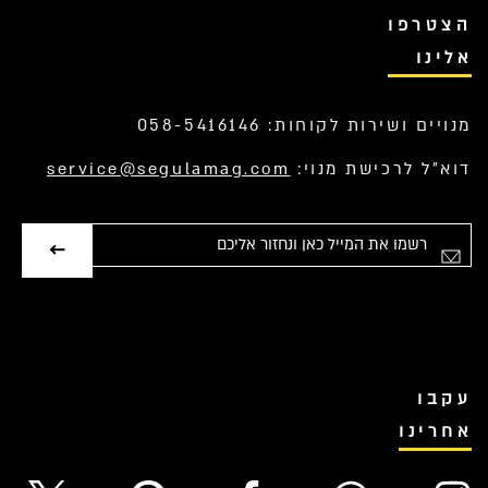
הצטרפו
אלינו
מנויים ושירות לקוחות: 058-5416146
דוא”ל לרכישת מנוי:
service@segulamag.com
אימייל
עקבו
אחרינו