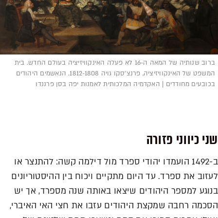
ברוב שנותיה של המאה ה-16 לא פעלה האינקוויזיציה בעולם החדש. בית
המשפט של האינקוויזיציה, פרנצ'סקו גויה 1812-1808. הנאשמים היהודים
בכובעים מחודדים | האקדמיה המלכותית לאמנות יפה בסן פרננדו
שני כיווני פזורה
ב-1492 הועמדו יהודי ספרד מול דילמה קשה: להתנצר או
לעזוב את ספרד. עד היום מתקיים ויכוח בין ההיסטוריונים
בנוגע למספר היהודים שיצאו באותה שנה מספרד, אך יש
הסכמה רחבה שמקצת היהודים עזבו את חצי האי האיברי,