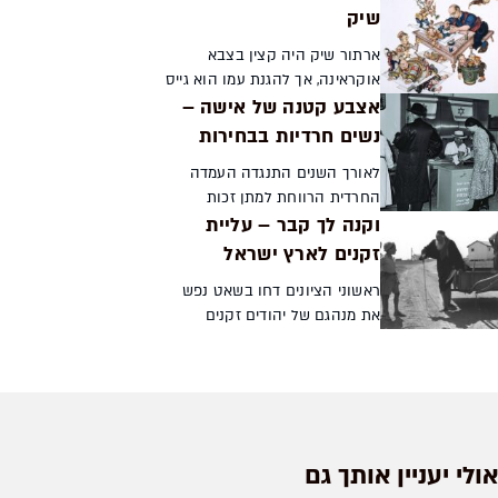
ידי יהודים עבור יהודים, אלא גם
שיק
הציג לראשונה בתצלומים את הווי
ארתור שיק היה קצין בצבא
חייהם. סיפורו ...
אוקראינה, אך להגנת עמו הוא גייס
אצבע קטנה של אישה –
את נשקו העיקרי - המכחול.
בסגנון ייחודי עיטר את נכסי צאן
נשים חרדיות בבחירות
הברזל של העם: ההגדה של פסח,
לאורך השנים התנגדה העמדה
מגילת אסתר ומגילת הע...
החרדית הרווחת למתן זכות
וקנה לך קבר – עליית
הצבעה לנשים, אך כיום
השתתפותן של נשים חרדיות
זקנים לארץ ישראל
בבחירות היא כמעט מובנת
ראשוני הציונים דחו בשאט נפש
מאליה. מה הפך את האיסור
את מנהגם של יהודים זקנים
להיתר? מנחם קרן-קרץ...
לעלות לארץ ישראל כדי לחיות בה
את שנותיהם האחרונות ולהיקבר
בה. הם ראו בו מנהג ההופך את
ארץ ישראל לבית קברות ...
אולי יעניין אותך גם