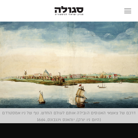
Skip
to
content
דרכם של צאצאי האנוסים הובילה אותם לעולם החדש. נוף של ניו אמסטרדם
(היום ניו יורק), יוהאנס וינגבונס, 1664