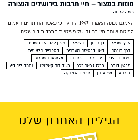
מוזות במצור – חיי תרבות בירושלים הנצורה
משה ארנוולד
האמנם נכונה האִמרה 1947 הידועה כי כאשר התותחים רועמים
המוזות שותקות? בחינה של פעילויות התרבות בירושלים
הנצורה בימי מלחמת העצמאות מגלה כי המוזות מצאו דרכים
ארץ ישראל
בן גוריון
בצלאל
גיליון 182 | אב תשפ”ה
להביע את עצמן, וכי היה להן חלק גדול ביכולת העמידה...
דרך בורמה
האוניברסיטה העברית
הספרייה הלאומית
יצחק בן-צבי
ירושלים
כתבות
מלחמת השחרור
מרטין בובר
מרכז ז'ראר בכר
משה דוד קאסוטו
נחמה ליבוביץ
קולנוע
ש"י עגנון
תכנית החלוקה