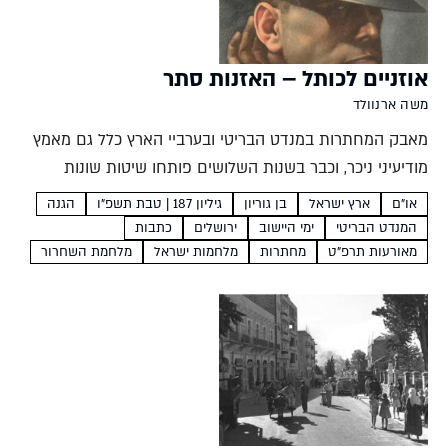
אוזניים לכותל – האזנות סתר
משה ארנוולד
מאבק המחתרות במנדט הבריטי ובערביי הארץ כלל גם מאמץ
מודיעיני ניכר, וכבר בשנות השלושים פותחו שיטות שונות
להאזנה לאויב. מי היו הגיבורים העלומים שסייעו במאבק
או"ם
ארץ ישראל
בן גוריון
גיליון 187 | טבת תשפ"ו
הגנה
החשאי ובאילו דרכים עשו זאת? משה ארנוולד אחת משיטות
המנדט הבריטי
ימי היישוב
ירושלים
כתבות
הלוחמה...
מאורעות תרפ"ט
מחתרות
מלחמות ישראל
מלחמת השחרור