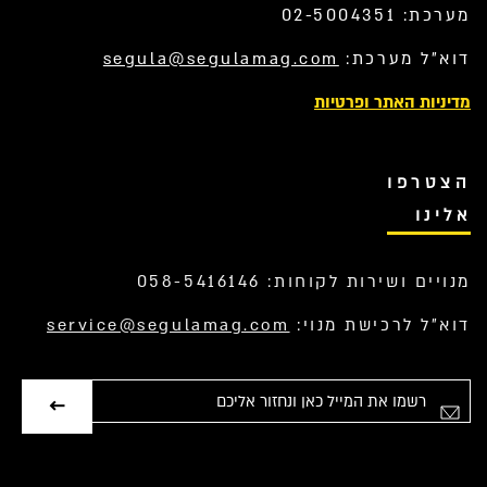
מערכת: 02-5004351
דוא”ל מערכת:
segula@segulamag.com
מדיניות האתר ופרטיות
הצטרפו
אלינו
מנויים ושירות לקוחות: 058-5416146
דוא”ל לרכישת מנוי:
service@segulamag.com
אימייל