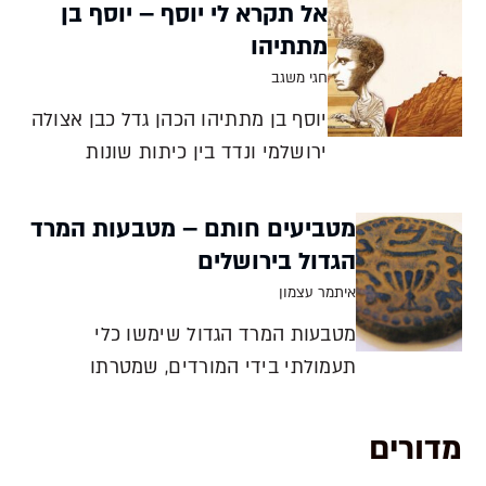
ההילולות במירון ובטבריה.
אל תקרא לי יוסף – יוסף בן
לרפרטואר האירופי נוספו השפעות
מתתיהו
תורכיות, ערביות ודרוזיות, וכך
חגי משגב
נוצרה מסורת מוזיקלית ייחודית
יוסף בן מתתיהו הכהן גדל כבן אצולה
יעקב מזור צפת, בירת הג
ירושלמי ונדד בין כיתות שונות
בחיפוש אחר זהותו. כבר בגיל צעיר
הוטלו עליו שליחויות ותפקידים
מטביעים חותם – מטבעות המרד
שונים מטעם ההנהגה בירושלים.
הגדול בירושלים
עריקתו לצד הרומאי עם תום כיבוש
איתמר עצמון
הגליל במרד הגדול הפכה אותו ממי
מטבעות המרד הגדול שימשו כלי
שיוצר היסטוריה למי שמתעד א
תעמולתי בידי המורדים, שמטרתו
להוביל את דעת הקהל לתמיכה בהמשך
המרד גם כשהסיכוי לשרוד נראה קלוש.
מדורים
בקעה מהם אמירה ברורה: שלטון יהודי