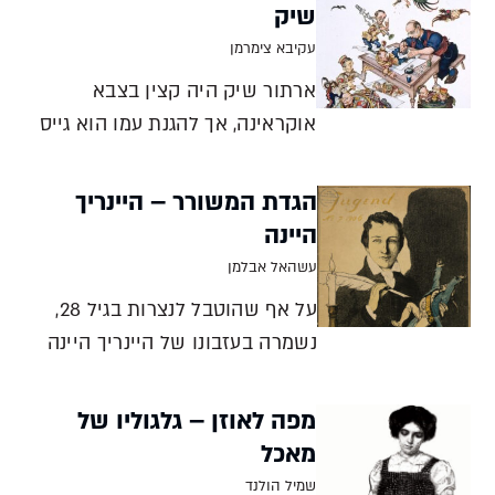
שיק
עקיבא צימרמן
ארתור שיק היה קצין בצבא
אוקראינה, אך להגנת עמו הוא גייס
את נשקו העיקרי - המכחול. בסגנון
ייחודי עיטר את נכסי צאן הברזל
הגדת המשורר – היינריך
של העם: ההגדה של פסח, מגילת
היינה
אסתר ומגילת העצמאות. אמן
עשהאל אבלמן
ופטריוט עקיבא צימרמן בנוהג
על אף שהוטבל לנצרות בגיל 28,
שבעולם שהאמן הוא אינדיבידואל.
נשמרה בעזבונו של היינריך היינה
הגדה של פסח. מוטיב ליל הסדר
מככב ברומן היסטורי שכתב
מפה לאוזן – גלגוליו של
המשורר הגרמני הדגול, ובכתביו
מאכל
ניתן לזהות אהדה לעם שהשאיר
שמיל הולנד