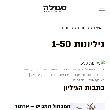
Skip
to
content
ראשי
>
גיליונות
>
גיליונות 1-50
גיליונות 1-50
אניית המעפילים נקראה תחילה 'תנועת המרי העברי', כשם
איחוד המחתרות שהתרחש באותם ימים בארץ ישראל |
מאוסף ארכיון הפלמ"ח
כתבות הגיליון
המכחול המגויס – ארתור