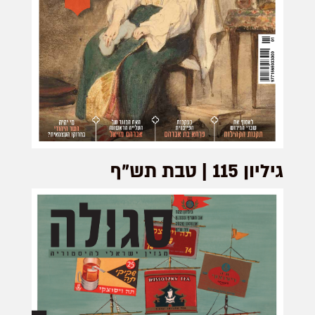
גיליון 115 | טבת תש”ף