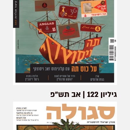
גיליון 122 | אב תש"פ