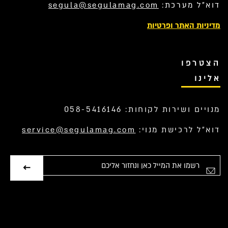
דוא”ל מערכת:
segula@segulamag.com
מדיניות האתר ופרטיות
הצטרפו
אלינו
מנויים ושירות לקוחות: 058-5416146
דוא”ל לרכישת מנוי:
service@segulamag.com
אימייל