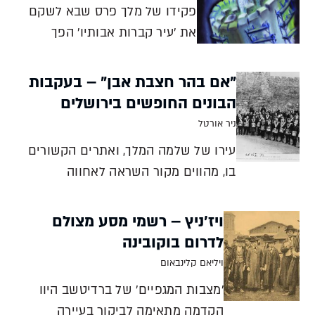
פקידו של מלך פרס שבא לשקם
את 'עיר קברות אבותיו' הפך
למנהיג של מדינה-בדרך ושל כוח
מגן מכורח הנסיבות, ובעיקר מכוח
"אם בהר חצבת אבן" – בעקבות
תגובתו אליהן, שהתאפיינה
הבונים החופשים בירושלים
במסירות אישית יוצאת דופן,
ניר אורטל
בניקיון כפיים גמור ובאומץ יעקב
עירו של שלמה המלך, ואתרים הקשורים
מדן עזרא ונחמיה היו שילוב מנצח
בו, מהווים מקור השראה לאחווה
בהנה
העולמית אפופת המסתורין. קבר דוד בהר
ציון, מערת צדקיהו ושוק מחנה יהודה
ויז'ניץ – רשמי מסע מצולם
קשורים כולם בבנייה החופשית ניר
לדרום בוקובינה
אורטל אל הפתח שנפער מתחת לחומת
ויליאם קלינבאום
העיר העתיקה בירושלים צעדו עשרות א
'מצבות המגפיים' של ברדיטשב היוו
הקדמה מתאימה לביקור בעיירה