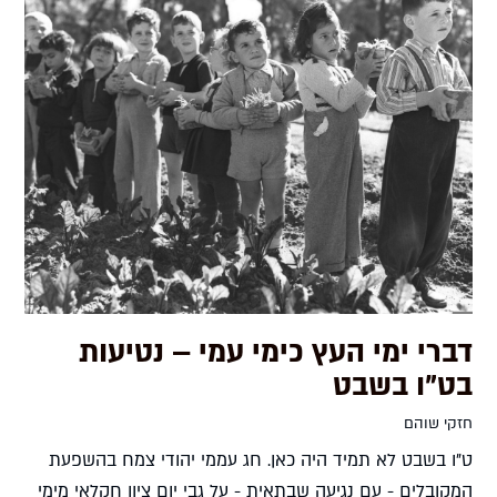
דברי ימי העץ כימי עמי – נטיעות
בט"ו בשבט
חזקי שוהם
ט"ו בשבט לא תמיד היה כאן. חג עממי יהודי צמח בהשפעת
המקובלים - עם נגיעה שבתאית - על גבי יום ציון חקלאי מימי