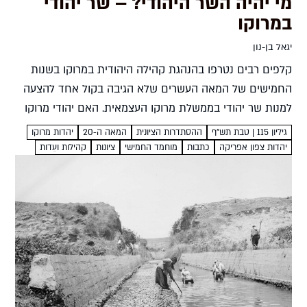
מי יהיה השר היהודי? – שר יהודי
במרוקו
יגאל בן-נון
קלפים רבים נטרפו בהנהגת קהילה היהודית במרוקו בשנות
החמישים של המאה העשרים שלא הגיבה בקול אחד להצעה
למנות שר יהודי בממשלת מרוקו העצמאית. האם יהודי מרוקו
רוצים להיטמע בחברה המרוקנית, לשמר את המעמד שהיה
גיליון 115 | טבת תש”ף
ההסתדרות הציונית
המאה ה-20
יהדות מרוקו
להם...
יהדות צפון אפריקה
כתבות
מוחמד החמישי
ציונות
קהילות ועֵדות