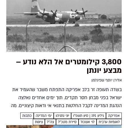
3,800 קילומטרים אל הלא נודע –
מבצע יונתן
אלירן יוסף שפיגלמן
בשדה תעופה זר בלב אפריקה התפתח משבר שהעמיד את
ישראל בפני מבחן חסר תקדים. תוך ימים אחדים נאלצה
הנהגת המדינה לקבל החלטות בתנאי אי ודאות קיצוניים. מה
שהתרחש בפועל הפך לאחד המבצעים הנועזים בתולדותיה
אפריקה
גיליון 191 | סיון תשפ"ו
יוני נתניהו
ימי המדינה
כתבות
אלירן...
לאומיות ערבית
לוי אשכול
סיירת מטכ"ל
צה"ל
ציונות