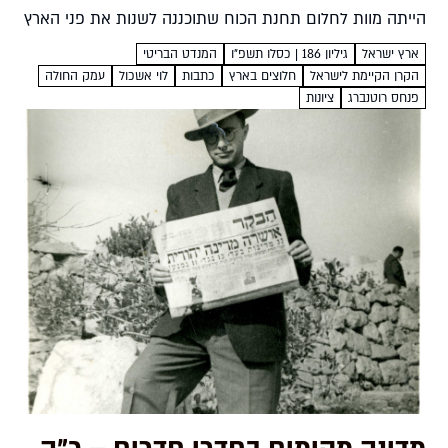
הייתה מוות לחלום תחנת הכוח שתוכננה לשנות את פני הארץ
בצלאל עמיקם ראשית המנדט הבריטי בארץ ישראל...
ארץ ישראל
גיליון 186 | כסלו תשפ"ו
המנדט הבריטי
הקרן הקיימת לישראל
חלוצים בארץ
כתבות
לוי אשכול
עמק החולה
פנחס רוטנברג
ציונות