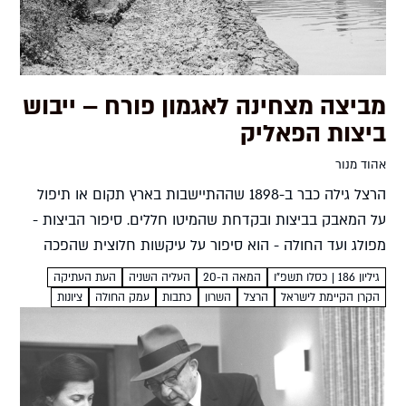
מביצה מצחינה לאגמון פורח – ייבוש
ביצות הפאליק
אהוד מנור
הרצל גילה כבר ב-1898 שההתיישבות בארץ תקום או תיפול
על המאבק בביצות ובקדחת שהמיטו חללים. סיפור הביצות -
מפולג ועד החולה - הוא סיפור על עיקשות חלוצית שהפכה
מקומות מסוכנים לפינות טבע מבורכות אהוד מנור...
גיליון 186 | כסלו תשפ"ו
המאה ה-20
העליה השניה
העת העתיקה
הקרן הקיימת לישראל
הרצל
השרון
כתבות
עמק החולה
ציונות