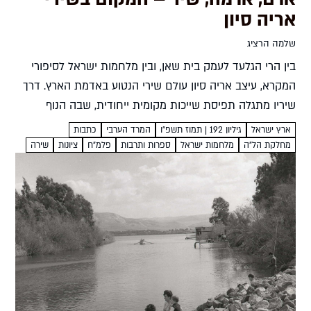
אריה סיון
שלמה הרציג
בין הרי הגלעד לעמק בית שאן, ובין מלחמות ישראל לסיפורי
המקרא, עיצב אריה סיון עולם שירי הנטוע באדמת הארץ. דרך
שיריו מתגלה תפיסת שייכות מקומית ייחודית, שבה הנוף
וההיסטוריה מעצבים את זהותו של היחיד שלמה...
ארץ ישראל
גיליון 192 | תמוז תשפ"ו
המרד הערבי
כתבות
מחלקת הל"ה
מלחמות ישראל
ספרות ותרבות
פלמ"ח
ציונות
שירה