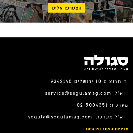
יד חרוצים 10 ירושלים 9342148
דוא”ל:
service@segulamag.com
מערכת: 02-5004351
דוא”ל מערכת:
segula@segulamag.com
מדיניות האתר ופרטיות