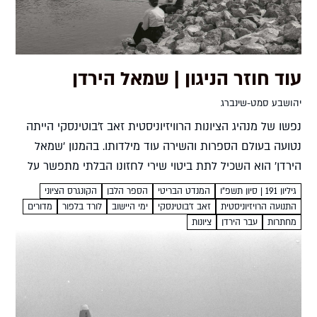
עוד חוזר הניגון | שמאל הירדן
יהושבע סמט-שינברג
נפשו של מנהיג הציונות הרוויזיוניסטית זאב ז'בוטינסקי הייתה
נטועה בעולם הספרות והשירה עוד מילדותו. בהמנון 'שמאל
הירדן' הוא השכיל לתת ביטוי שירי לחזונו הבלתי מתפשר על
שלמות הארץ יהושבע סמט-שינברג שמאל הירדן מלים: זאב
גיליון 191 | סיון תשפ"ו
המנדט הבריטי
הספר הלבן
הקונגרס הציוני
ז'בוטינסקילחן:...
התנועה הרויזיוניסטית
זאב ז'בוטינסקי
ימי היישוב
לורד בלפור
מדורים
מחתרות
עבר הירדן
ציונות