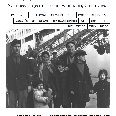
המשנה. כיצד לקחה אותו הציונות לכיוון חדש, מה עשה הרצל
בביקורו הקצר...
גיליון 188 | שבט תשפ״ו
ההסתדרות הציונית
המאה ה-18
המאה ה-19
העת החדשה
הרצל
התנועה השבתאית
חגים ומועדים
ט"ו בשבט
כתבות
ציונות
קהילות ועֵדות