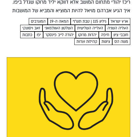
ריכז יהודי מתחום המושב אלא דווקא יליד מרוקו שגדל ביפו.
איך הגיע אברהם מויאל להיות המוציא והמביא של המושבות
הראשונות שהוקמו עבור העולים החדשים ממזרח...
ארץ ישראל
גיליון 115 | טבת תש”ף
המאה ה-19
המוגרבים
העליה השניה
העלייה השלישית
השלטון העות'מאני
זאב ויסוצקי
חובבי ציון
חיפה
יהדות מרוקו
יהודה לייב פינסקר
יפו
כתבות
משה הס
ציונות
קהילות ועֵדות