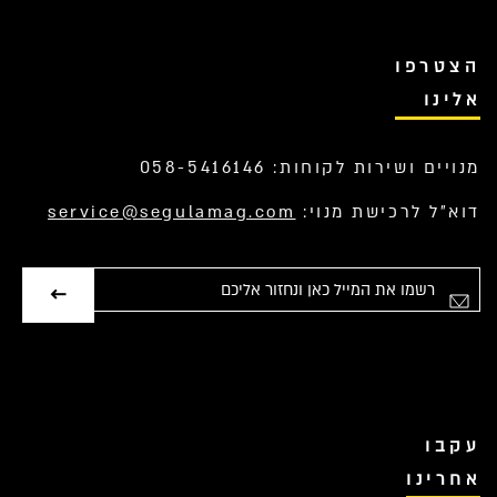
הצטרפו
אלינו
מנויים ושירות לקוחות: 058-5416146
דוא”ל לרכישת מנוי:
service@segulamag.com
אימייל
עקבו
אחרינו