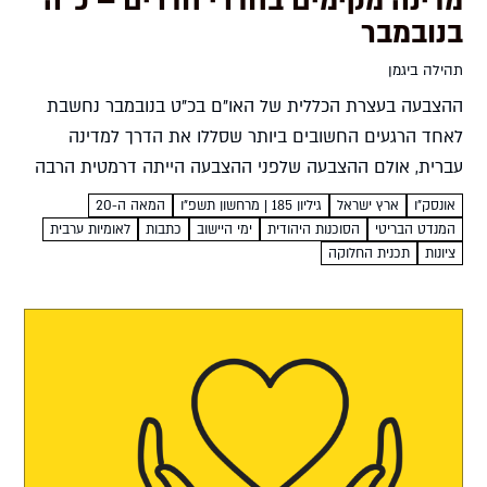
מדינה מקימים בחדרי חדרים – כ"ה
בנובמבר
תהילה ביגמן
ההצבעה בעצרת הכללית של האו"ם בכ"ט בנובמבר נחשבת
לאחד הרגעים החשובים ביותר שסללו את הדרך למדינה
עברית, אולם ההצבעה שלפני ההצבעה הייתה דרמטית הרבה
יותר. הכירו את ליל כ"ה בנובמבר תהילה ביגמן שעת לילה
אונסק"ו
ארץ ישראל
גיליון 185 | מרחשון תשפ"ו
המאה ה-20
מאוחרת,...
המנדט הבריטי
הסוכנות היהודית
ימי היישוב
כתבות
לאומיות ערבית
ציונות
תכנית החלוקה