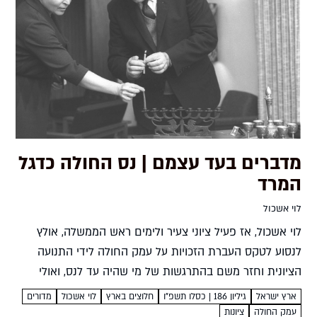
מדברים בעד עצמם | נס החולה כדגל
המרד
לוי אשכול
לוי אשכול, אז פעיל ציוני צעיר ולימים ראש הממשלה, אולץ
לנסוע לטקס העברת הזכויות על עמק החולה לידי התנועה
הציונית וחזר משם בהתרגשות של מי שהיה עד לנס, ואולי
בעצם לשניים. את מסקנותיו תיאר במאמרו...
ארץ ישראל
גיליון 186 | כסלו תשפ"ו
חלוצים בארץ
לוי אשכול
מדורים
עמק החולה
ציונות