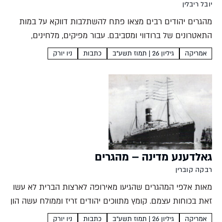
יובל ריבלין
מהגרים יהודים רבים מצאו פתח להשתלבות דווקא על במות
התאטרונים של ברודווי ומסביבם. עבור מפיקים, מלחינים,
כותבים ואמנים קרשי הבמה היו קרשי קפיצה להתקבלות
אמריקה
גיליון 26 | תמוז תשע"ב
כתבות
ניו יורק
חברתית ולהתבססות כלכלית. את חוויות ההגירה והזרות
המוטמעות במחזות הזמר שיצרו...
גאלדענע מדינה – מהגרים
רבקה קוברין
מאות אלפי המהגרים שהגיעו מאירופה לארצות הברית לא עשו
זאת בכוחות עצמם. קומץ מתווכים יהודים זריז וממולח עשה הון
עתק מהשאיפה של היהודים לעבור לעולם החדש. סיפורו של
אמריקה
גיליון 26 | תמוז תשע"ב
כתבות
ניו יורק