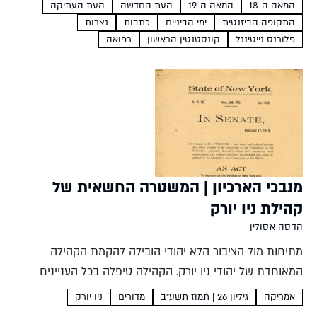
מקצועי מורכב ומאורגן שעובדים בו אלפי...
המאה ה-18
המאה ה-19
העת החדשה
העת העתיקה
התקופה הביזנטית
ימי הביניים
כתבות
נצרות
פלורנס נייטינגל
קונסטנטין הראשון
רפואה
מנבכי הארכיון | המשטרה החשאית של
קהילת ניו יורק
הדסה אסולין
מתיחות מול הציבור הלא יהודי הובילה להקמת הקהילה
המאוחדת של יהודי ניו יורק. הקהילה טיפלה בכל העניינים
המשותפים ליהודי העיר ובין השאר הקימה גם משטרה פנימית
אמריקה
גיליון 26 | תמוז תשע"ב
מדורים
ניו יורק
לטיפול בפשיעה שגאתה בקרבה הדסה אסולין בתחילת