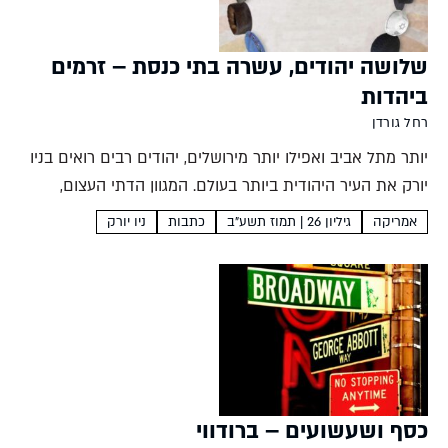
שלושה יהודים, עשרה בתי כנסת – זרמים
ביהדות
רחל גורדן
יותר מתל אביב ואפילו יותר מירושלים, יהודים רבים רואים בניו
יורק את העיר היהודית ביותר בעולם. המגוון הדתי העצום,
הזרמים ותתי הזרמים הרבים שנוצרו בה ב-150 השנים
אמריקה
גיליון 26 | תמוז תשע"ב
כתבות
ניו יורק
האחרונות, מעניקים לקהילה היהודית של ניו יורק אופי...
כסף ושעשועים – ברודווי