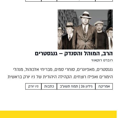
המתווך סנדר ירמולובסקי הוא גם סיפורן של...
הרב, המוהל והסנדק – גנגסטרים
רוברט רוקאווי
גנגסטרים, מאפיונרים, סוחרי סמים, מבריחי אלכוהול, מנהלי
הימורים ואפילו רוצחים. הקהילה היהודית של ניו יורק בראשית
המאה העשרים כללה- לצד אישים חשובים, מכובדים ומהוגנים
אמריקה
גיליון 26 | תמוז תשע"ב
כתבות
ניו יורק
בכל תחומי העשייה הציבורית- גם כמה מראשי ארגוני הפשע
רוברט רוקאווי...