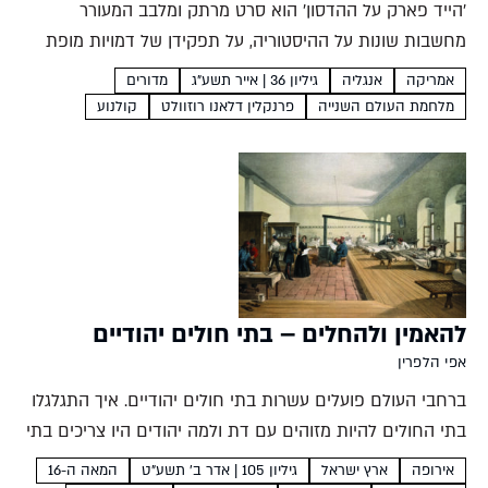
'הייד פארק על ההדסון' הוא סרט מרתק ומלבב המעורר
מחשבות שונות על ההיסטוריה, על תפקידן של דמויות מופת
ודמויות שוליים בעיצובה, ועל מקומן של נשים בתוכה ענבר רווה
אמריקה
אנגליה
גיליון 36 | אייר תשע"ג
מדורים
הייד פארק על ההדסון רוג'ר מיטשל וריצ'רד...
מלחמת העולם השנייה
פרנקלין דלאנו רוזוולט
קולנוע
להאמין ולהחלים – בתי חולים יהודיים
אפי הלפרין
ברחבי העולם פועלים עשרות בתי חולים יהודיים. איך התגלגלו
בתי החולים להיות מזוהים עם דת ולמה יהודים היו צריכים בתי
חולים נפרדים? אפי הלפרין בית החולים המודרני הוא מוסד
אירופה
ארץ ישראל
גיליון 105 | אדר ב׳ תשע"ט
המאה ה-16