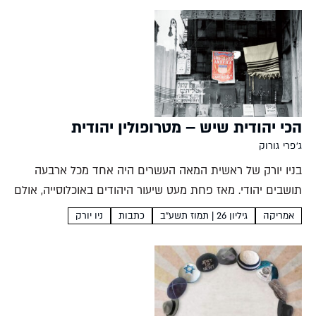
ספטמבר 1908...
הכי יהודית שיש – מטרופולין יהודית
ג'פרי גורוק
בניו יורק של ראשית המאה העשרים היה אחד מכל ארבעה
תושבים יהודי. מאז פחת מעט שיעור היהודים באוכלוסייה, אולם
היא המשיכה להיות מטרופולין יהודית מאוד דרך כל התהפוכות
אמריקה
גיליון 26 | תמוז תשע"ב
כתבות
ניו יורק
שעברו עליה, מקום שבו בתי עסק רבים...