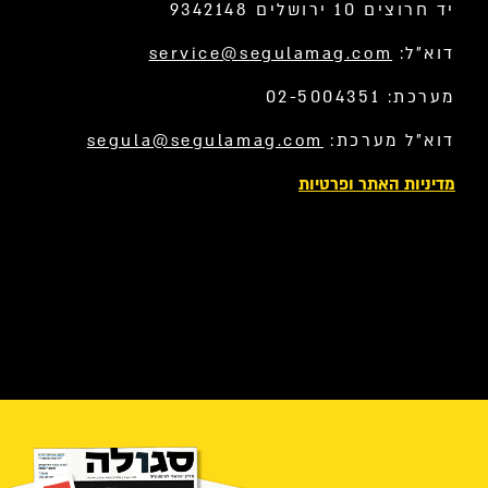
יד חרוצים 10 ירושלים 9342148
דוא”ל:
service@segulamag.com
מערכת: 02-5004351
דוא”ל מערכת:
segula@segulamag.com
מדיניות האתר ופרטיות