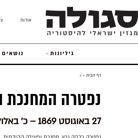
Skip
to
אודות
צו
content
גיליונות
נושאים
דף הבית
>
>
נפטרה המחנכת הי
27 באוגוסט 1869 – כ' באלול ה'תרכ"ט
נפטרה רבקה גרץ, מחנכת ופעילה קהילתית. 