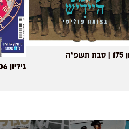
 תשפ"ה
גיליון 106 | ניסן תשע"ט