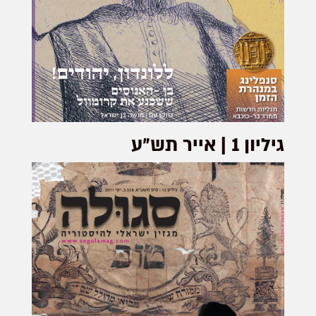
גיליון 1 | אייר תש״ע