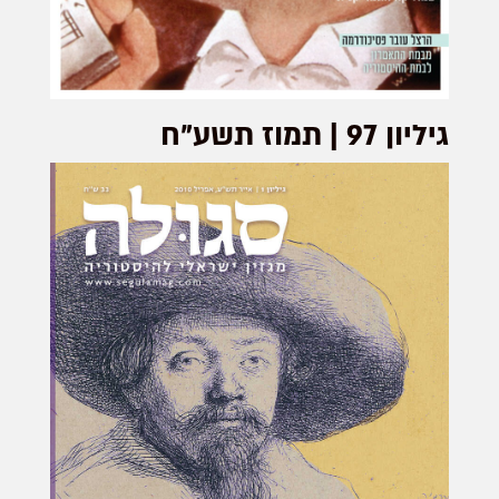
גיליון 97 | תמוז תשע"ח