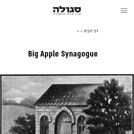
Skip
to
content
דף הבית
>
>
Big Apple Synagogue