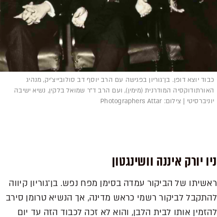
כבוד יוצא דופן. בן־גוריון בפגישה עם הרב יוסף דב סולובייצ'יק, מנהיג
האורתודוקסיה המודרנית (מימין), ועם הרב ד״ר שמואל בלקין, נשיא ישיבה
יוניברסיטי | צילום: Photographers Attar
ניו יורק איננה וושינגטון
ראשיתו של הביקור עמדה בסימן מפח נפש. בן־גוריון קיווה
להתקבל לביקור רשמי כראש מדינה, אך הנשיא טרומן סירב
להזמין אותו לבית הלבן, והוא לא זכה לכבוד הזה עד יום