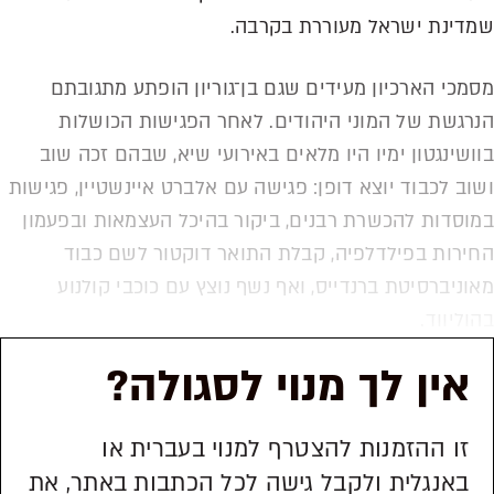
שמדינת ישראל מעוררת בקרבה.
מסמכי הארכיון מעידים שגם בן־גוריון הופתע מתגובתם
הנרגשת של המוני היהודים. לאחר הפגישות הכושלות
בוושינגטון ימיו היו מלאים באירועי שיא, שבהם זכה שוב
ושוב לכבוד יוצא דופן: פגישה עם אלברט איינשטיין, פגישות
במוסדות להכשרת רבנים, ביקור בהיכל העצמאות ובפעמון
החירות בפילדלפיה, קבלת התואר דוקטור לשם כבוד
מאוניברסיטת ברנדייס, ואף נשף נוצץ עם כוכבי קולנוע
בהוליווד.
אין לך מנוי לסגולה?
זו ההזמנות להצטרף למנוי בעברית או
באנגלית ולקבל גישה לכל הכתבות באתר, את