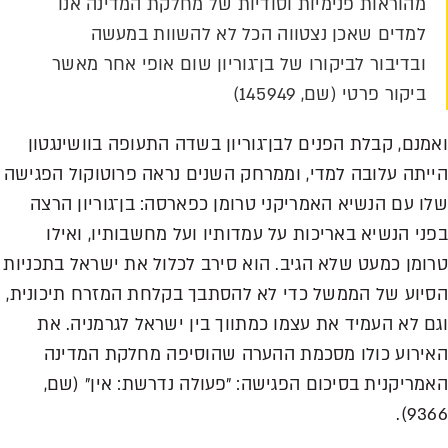
מהוראות פנימיות וסודיות של מחלקת המדינה אנו
למדים שאכן נצטווה הכל לא להשוות במעשה
ובדיבור לביקורו של בן־גוריון שום אופי אחר מאשר
ביקור פרטי (שם, 145949)
ואמנם, קבלת הפנים לבן־גוריון בשדה התעופה בוושינגטון
הייתה עלובה למדי, וממרחק השנים נראה פרוטוקול הפגישה
שלו עם הנשיא האמריקני טרומן כפארסה: בן־גוריון הרצה
בפני הנשיא באריכות על עמדותיו ועל מחשבותיו, ואילו
טרומן כמעט שלא הגיב. הוא סירב לכלול את ישראל בתכניות
הסיוע של הממשל כדי לא להסתבך בקלחת המזרח תיכונית,
וגם לא העמיד את עצמו כמתווך בין ישראל לגרמניה. את
האירוע כולו מסכמת ההערה שהוסיפה מחלקת המדינה
האמריקנית בסיכום הפגישה: ״פעולה נדרשת: אין״ (שם,
9366).