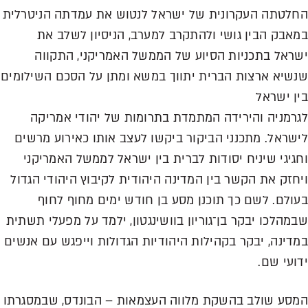
החלטתה העקרונית של ישראל לנטוש את עמדתה הניטרלית
במאבק הבין גושי ולהתקרב למערב, הניסיון לשלב את
ישראל בתכניות הסיוע של הממשל האמריקני, התקווה
שנשיא ארצות הברית יתווך במשא ומתן על הסכם השילומים
בין ישראל
לגרמניה והירידה המתמדת בתרומות של יהודי אמריקה
לישראל. מתכנני הביקור ביקשו לעצב אותו כאירוע מרשים
וחגיגי שיניח יסודות לברית בין ישראל לממשל האמריקני
ויחזק את הקשר בין המדינה היהודית לקיבוץ היהודי הגדול
בעולם. לשם כך תוכנן מסע בן חודש ימים מחוף לחוף
שבמהלכו יבקר בן־גוריון בוושינגטון, ילמד על מפעלי תשתית
במדינה, יבקר בקהילות היהודיות הגדולות וייפגש עם אנשים
ידועי שם.
המסע שולב בהשקת מלווה העצמאות – הבונדס, שבמסגרתו