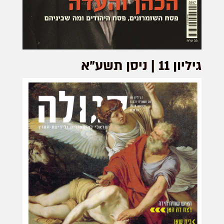
גיליון 11 | ניסן תשע"א