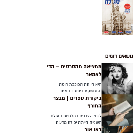
נושאים דומים
ממציאה מהסרטים – הדי
לאמאר
היא הייתה הכוכבת היפה
והנחשקת ביותר בהוליווד
ביקורת ספרים | מבצר
פרצופה התנוסס בענק על לוחות
המודעות ושערוריות המתאימות
החורף
לדימוי הכוכבת קלת הדעת נקשרו
לשני הצדדים במלחמת העולם
בשמה. אולם לשחקנית היהודייה
השנייה הייתה יכולת מדעית
ילי...
ראו אור
וטכנולוגית לפתח פצצת אטום.