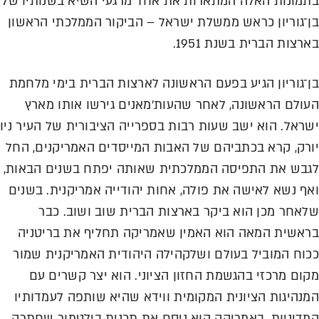
בתמונות האלה המתארות את אחד מרגעי השיא בשנותיו של
בן־גוריון כראש ממשלת ישראל – הביקור הממלכתי הראשון
בארצות הברית בשנת 1951.
בן־גוריון הגיע בפעם הראשונה לארצות הברית בימי מלחמת
העולם הראשונה, לאחר שהעות'מאנים גירשו אותו מארץ
ישראל. הוא ישב שעות רבות בספרייה הציבורית של העיר ניו
יורק, קרא בכתביהם של האבות המייסדים האמריקנים, החל
לגבש את התפיסה הממלכתית שאותה יפתח בשנים הבאות,
ואף נשא לאישה את פולה, אחות יהודייה אמריקנית. בשנים
שלאחר מכן הוא ביקר בארצות הברית שוב ושוב. כבר
בראשית המאה הוא האמין שאמריקה תחליף את בריטניה
ככוח המוביל בעולם ושלקהילה היהודית האמריקנית שמור
מקום מרכזי בהגשמת החזון הציוני. הוא יצר קשרים עם
המנהיגות הציונית המקומית ווידא שהיא שותפה לעמדותיו
המדיניות. באמריקה הוא ניסח את תכנית בילטמור שחתרה