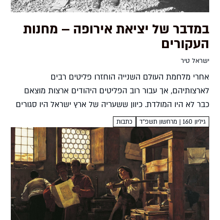
במדבר של יציאת אירופה – מחנות
העקורים
ישראל טיר
אחרי מלחמת העולם השנייה הוחזרו פליטים רבים
לארצותיהם, אך עבור רוב הפליטים היהודים ארצות מוצאם
כבר לא היו המולדת. כיוון ששעריה של ארץ ישראל היו סגורים
הם נותרו עקורים ממולדת אחת ועדיין לא נטועים במולדת...
גיליון 160 | מרחשון תשפ״ד
כתבות