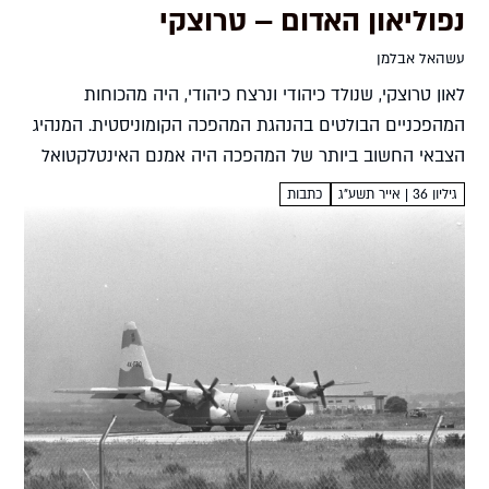
נפוליאון האדום – טרוצקי
עשהאל אבלמן
לאון טרוצקי, שנולד כיהודי ונרצח כיהודי, היה מהכוחות
המהפכניים הבולטים בהנהגת המהפכה הקומוניסטית. המנהיג
הצבאי החשוב ביותר של המהפכה היה אמנם האינטלקטואל
שבחבורה, אולם אף טרוצקי תמך בכל לב בשימוש באלימות
גיליון 36 | אייר תשע"ג
כתבות
המונית לשם הנחלת הקומוניזם....