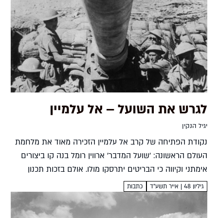
לגרש את השועל – אל עלמיין
יגיל הנקין
נקודת הפתיחה של קרב אל עלמיין הזכירה מאוד את מלחמת
העולם הראשונה: 'שועל המדבר' ארווין רומל בנה קו ביצורים
אימתני וקיווה כי הבריטים יתרסקו מולו. אולם בזכות תכנון
מחוכם, מודיעין טוב, יתרון משמעותי בכמות החיילים...
גיליון 48 | אייר תשע"ד
כתבות