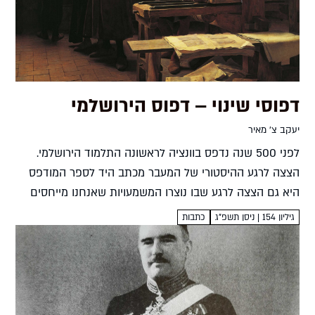
דפוסי שינוי – דפוס הירושלמי
יעקב צ' מאיר
לפני 500 שנה נדפס בוונציה לראשונה התלמוד הירושלמי.
הצצה לרגע ההיסטורי של המעבר מכתב היד לספר המודפס
היא גם הצצה לרגע שבו נוצרו המשמעויות שאנחנו מייחסים
לספר כחפץ עד היום יעקב צ' מאיר הספר כפי...
גיליון 154 | ניסן תשפ"ג
כתבות