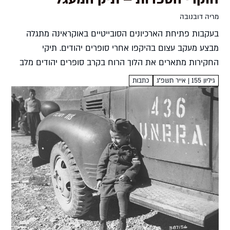
מריה דובנובה
בעקבות פתיחת הארכיונים הסובייטיים באוקראינה מתגלה
מבצע מעקב עצום בהיקפו אחרי סופרים יהודים. תיקי
החקירות מתארים את הלוך הרוח בקרב סופרים יהודים מלב
האליטה הקומוניסטית שנאבקו במסירות נפש נגד מחיקת
גיליון 155 | אייר תשפ״ג
כתבות
זהותם היהודית. קג"ב כותב ההיסטוריה...