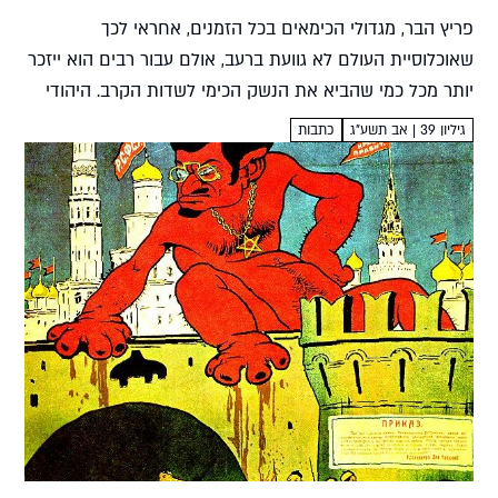
פריץ הבר, מגדולי הכימאים בכל הזמנים, אחראי לכך
שאוכלוסיית העולם לא גוועת ברעב, אולם עבור רבים הוא ייזכר
יותר מכל כמי שהביא את הנשק הכימי לשדות הקרב. היהודי
המתבולל מצא אמנם את דרכו לציונות בערוב...
גיליון 39 | אב תשע"ג
כתבות