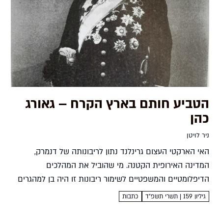
הטביע חותם בארץ הקרח – גאורג
כהן
ניר לויטן
האי הארקטי העצום גרינלנד נתון לריבונותה של דנמרק,
המדינה האירופית הקטנה. מי שהוביל את המהלכים
הדיפלומטיים והמשפטיים לשימור ריבונות זו היה בן למהגרים
יהודים שהצליח להשתלב באצולה הנוצרית שהרכיבה את
גיליון 159 | תשרי תשפ״ד
כתבות
משרד החוץ הדני ואף להתבלט...