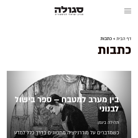
Skip
to
content
דף הבית
> כתבות
כתבות
בין מערב למטבח – ספר בישול
לבנוני
תהילה ביגמן
כשמדברים על מודרניזציה מתכוונים בדרך כלל למדע