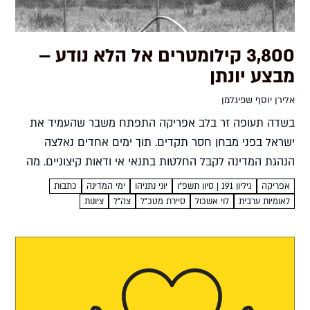
3,800 קילומטרים אל הלא נודע –
מבצע יונתן
אלירן יוסף שפיגלמן
בשדה תעופה זר בלב אפריקה התפתח משבר שהעמיד את
ישראל בפני מבחן חסר תקדים. תוך ימים אחדים נאלצה
הנהגת המדינה לקבל החלטות בתנאי אי ודאות קיצוניים. מה
שהתרחש בפועל הפך לאחד המבצעים הנועזים בתולדותיה
אפריקה
גיליון 191 | סיון תשפ"ו
יוני נתניהו
ימי המדינה
כתבות
אלירן...
לאומיות ערבית
לוי אשכול
סיירת מטכ"ל
צה"ל
ציונות