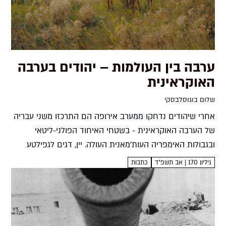
ערבה בין העולמות – יהודים בערבה
האוקראינית
שלום בוגוסלבסקי
אחרי שיהודים נדחקו ממערב אירופה הם התרכזו משני עבריה
של הערבה האוקראינית - בשטחי האיחוד הפולני-ליטאי
ובגבולות האימפריה העות'מאנית העולה. יין, דגים לגפילטע
פיש ורעיונות משיחיים עברו מצד לצד. סיפורו של אזור ספר
גיליון 170 | אב תשפ״ד
כתבות
שלום בוגוסלבסקי...