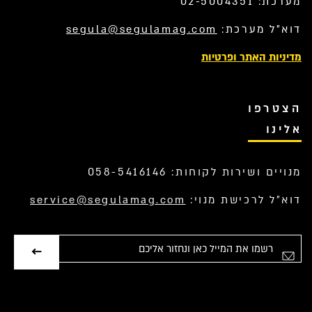
מערכת: 02-5004351
דוא”ל מערכת:
segula@segulamag.com
מדיניות האתר ופרטיות
הצטרפו
אלינו
מנויים ושירות לקוחות: 058-5416146
דוא”ל לרכישת מנוי:
service@segulamag.com
אימייל