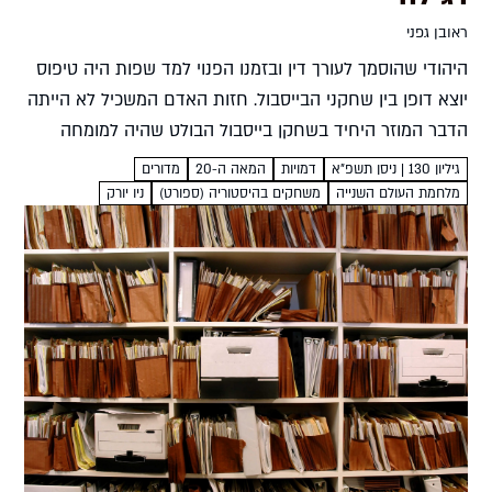
ראובן גפני
היהודי שהוסמך לעורך דין ובזמנו הפנוי למד שפות היה טיפוס
יוצא דופן בין שחקני הבייסבול. חזות האדם המשכיל לא הייתה
הדבר המוזר היחיד בשחקן בייסבול הבולט שהיה למומחה
לחידות טריוויה וגם למרגל. סיפור חייו המתעתע...
גיליון 130 | ניסן תשפ"א
דמויות
המאה ה-20
מדורים
מלחמת העולם השנייה
משחקים בהיסטוריה (ספורט)
ניו יורק