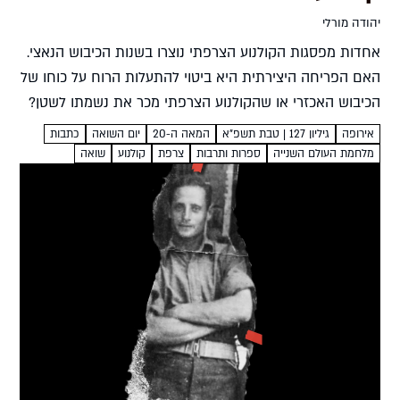
יהודה מורלי
אחדות מפסגות הקולנוע הצרפתי נוצרו בשנות הכיבוש הנאצי.
האם הפריחה היצירתית היא ביטוי להתעלות הרוח על כוחו של
הכיבוש האכזרי או שהקולנוע הצרפתי מכר את נשמתו לשטן?
יהודה מורלי התפקיד שמילאו סרטי תעמולה שהופקו
אירופה
גיליון 127 | טבת תשפ"א
המאה ה-20
יום השואה
כתבות
בגרמניה...
מלחמת העולם השנייה
ספרות ותרבות
צרפת
קולנוע
שואה