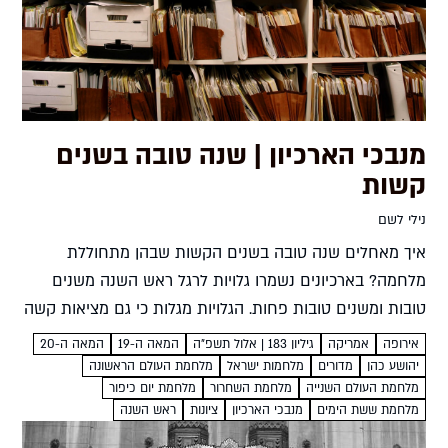
מנבכי הארכיון | שנה טובה בשנים
קשות
נילי לשם
איך מאחלים שנה טובה בשנים הקשות שבהן מתחוללת
מלחמה? בארכיונים נשמרו גלויות לרגל ראש השנה משנים
טובות ומשנים טובות פחות. הגלויות מגלות כי גם מציאות קשה
שימשה חומר לתקווה נילי לשם יהושע כהן - ממפקדי...
אירופה
אמריקה
גיליון 183 | אלול תשפ”ה
המאה ה-19
המאה ה-20
יהושע כהן
מדורים
מלחמות ישראל
מלחמת העולם הראשונה
מלחמת העולם השנייה
מלחמת השחרור
מלחמת יום כיפור
מלחמת ששת הימים
מנבכי הארכיון
ציונות
ראש השנה