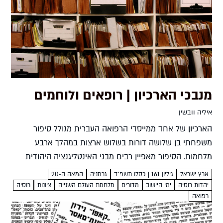
מנבכי הארכיון | רופאים ולוחמים
איליה וובשין
הארכיון של אחד ממייסדי הרפואה העברית מגולל סיפור
משפחתי בן שלושה דורות בשלוש ארצות במהלך ארבע
מלחמות. הסיפור מאפיין רבים מבני האינטליגנציה היהודית
ברוסיה שעסקו ברפואה איליה וובשין מסמכי משפחת
ארץ ישראל
גיליון 161 | כסלו תשפ"ד
גרמניה
המאה ה-20
דולז'נסקי כוללים תעודות אישיות, תצלומים,...
יהדות רוסיה
ימי היישוב
מדורים
מלחמת העולם השנייה
ציונות
רוסיה
רפואה