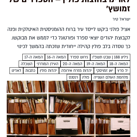
זמושץ'
ישראל טיר
אציל פולני ביקש לייסד עיר ברוח ההומניסטית האיטלקית ופנה
לקבוצת יהודים יוצאי ספרד ופורטוגל כדי לממש את מבוקשו.
כך נוסדה בלב פולין קהילה ייחודית שזכתה בהמשך לכינוי
ירושלים דפולין בפי משכילי הדור ישראל טיר אציל...
גיליון 188 | שבט תשפ״ו
גירוש ספרד
המאה ה-16
המאה ה-17
המאה ה-18
המאה ה-19
המאה ה-20
העידן המודרני
השכלה
י.ל פרץ
יאן זמויסקי
יהדות מזרח אירופה
יהדות פולין
כתבות
לאדינו
מלחמת העולם השנייה
פולין
רנסנס