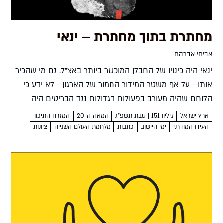
מחתרת בתוך מחתרת – ינאי
אביחי אברהם
ינאי היה כינויו של החבלן המוכשר ביותר באצ"ל. גם מי שהכיר
אותו - על אף משטר המידור החמור של הארגון - לא ידע כי
הלוחם שהיה מעורב בפעולות הגדולות נגד הבריטים היה
למעשה מרגל מטעמם....
ארץ ישראל
גיליון 151 | טבת תשפ"ג
המאה ה-20
המזרח התיכון
העידן המודרני
ימי היישוב
כתבות
מלחמת העולם השנייה
ציונות