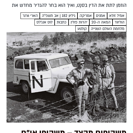
הוזמן לתת את הדין בסנָט, ואיך הוא בחר להגדיר מחדש את
הזהות האמריקאית? יובל ריבלין הארי וורנר לא...
אמיל זולא
אמנים
אמריקה
גיליון 182 | אב תשפ”ה
הארי וורנר
הוליווד
המאה ה-20
יהדות פולין
כתבות
לוס אנג'לס
מלחמת העולם השנייה
קולנוע