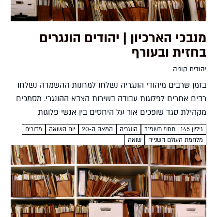
מנבכי הארכיון | יהודים הונגרים
בחזית ובעורף
יהודית קוניה
בזמן שרבים מיהודי הונגריה נשלחו למחנות ההשמדה נשלחו
רבים אחרים לפלוגות עבודה בשירות הצבא ההונגרי. מסמכים
מקהילת סגד שופכים אור על היחסים בין אנשי פלוגות
העבודה היהודיות לבין קהילותיהם יהודית קוניה חלפו רק 56
גיליון 145 | תמוז תשפ"ב
הונגריה
המאה ה-20
יום השואה
מדורים
ימים...
מלחמת העולם השנייה
שואה