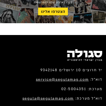
יד חרוצים 10 ירושלים 9342148
דוא”ל:
service@segulamag.com
מערכת: 02-5004351
דוא”ל מערכת:
segula@segulamag.com