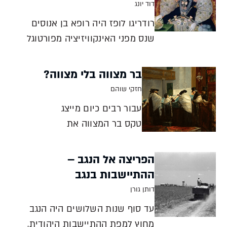
דוד יונג
רודריגו לופז היה רופא בן אנוסים
שנס מפני האינקוויזיציה מפורטוגל
לאנגליה ומונה לרופאה של המלכה
אליזבת הראשונה. האם מעורבותו
בר מצווה בלי מצווה?
בפוליטיקה הייתה ניסיון להגן על
חזקי שוהם
המלכה אליזבת במלחמתה נגד ספרד,
עבור רבים כיום מייצג
או שהוא היה סוכן כפול שזמם
טקס בר המצווה את
להרעיל אותה? דוד יונג
החיבור לזהות יהודית, אך
לא תמיד חגגו אותו. מתי
הפריצה אל הנגב –
ואיך נוצרו טקסי בר
ההתיישבות בנגב
המצווה ובת המצווה,
דותן גורן
ומדוע גם מי שאינם
עד סוף שנות השלושים היה הנגב
מקפידים על מצוות
מחוץ למפת ההתיישבות היהודית,