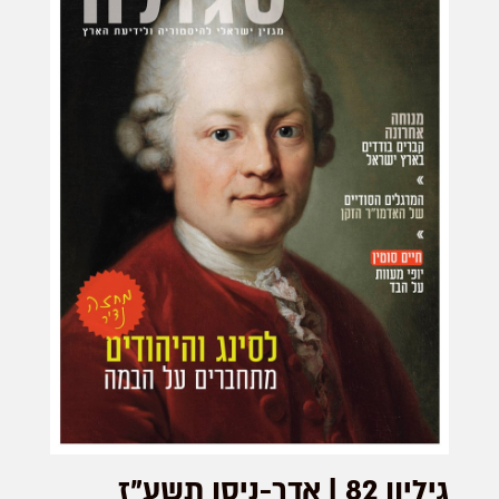
גיליון 82 | אדר-ניסן תשע"ז