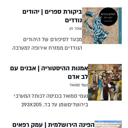
לאחר הפרעות מלמד כיצד הפך הוויכוח
ביקורת ספרים | יהודים
סביב סוגיית הכותל לעימות עקרוני על
נודדים
דרכה ש
עופר חן
מבעד לסיפורם של היהודים
הנודדים ממזרח אירופה למערבה
חשף יוזף רות כיצד פולחן המדינה,
הבירוקרטיה והקִדמה עלולים לבוא
אמנות ההיסטוריה | אבנים עם
על חשבון האנושיות עצמה. ספרו -
לב אדם
שנכתב רגע לפני שהיבשת
נעמי סמואל
הידרדרה אל התהום - הוא כתב
נעמי סמואל בכניסה לכותל המערבי
אישום נבואי נגד המודרנה
בירושליםשמן על בד, 293X205
האירופית עופר חן
ס“מ1904הגלריה הלאומית של
הונגריה, בודפשט תי
הפינה הירושלמית | עמק רפאים