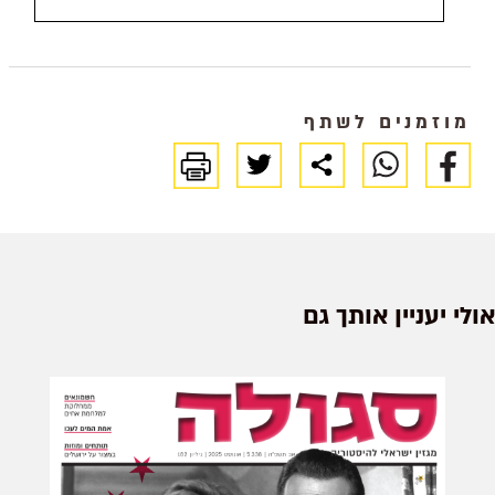
האלמנה
| הרב
חיים דוד
הלוי |
מוזמנים לשתף
הדרוזים |
פה נטמן
המשורר
מערכת
סגולה
אולי יעניין אותך גם
הבחורה
עם
השיער
האדוםעד
כמה
תרחיקו