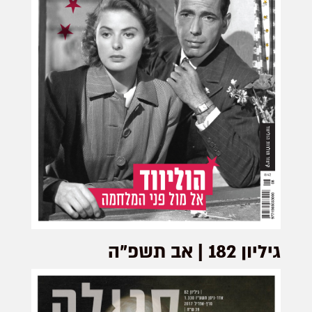
לכת כדי
להגן על
גיליון 182 | אב תשפ”ה