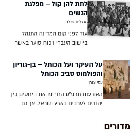
שנים נאבקו בני היישוב על שמירתו.
לתת להן קול – מפלגת
מסע אבל של הנדבנית פרחה ששון
הנשים
לירושלים הפך לנקודת מפנה במאבק
מרגלית שילה
זה, ושזר את סיפורה של משפחתה
עוד לפני קום המדינה התנהל
בתולדותיו של בית העלמין דות
ביישוב העברי ויכוח סוער באשר
למקומן של נשים בחיים
הציבוריים. נשים נאבקו על הזכות
על העיקר ועל הכותל – בן-גוריון
לבחור ולהיבחר ועל מעמדן
והפולמוס סביב הכותל
האזרחי. הן הקימו מפלגה משלהן
עמי צורן
ופעלו לעיגון עקרון השוויון בחוק.
מאורעות תרפ"ט החריפו את היחסים בין
גלגוליה והישגיה של מפלגת הנשים
יהודים לערבים בארץ ישראל, אך גם
הראשונה בארץ מרג
העמיקו את הקרע בין שני המחנות
המרכזיים בתנועה הציונית. מכתב
מדורים
למערכת עיתון 'דבר' ששלח דוד בן-גוריון