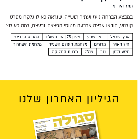
תמר הירדני
במבצע הברחה נועז ועתיר תושייה, שנראה כאילו נלקח מסרט
קולנוע, הובאו ארצה ארבעה מטוסי הפצצה. ובעצם, למה כאילו?
סרט קולנוע היה אכן מעורב במבצע, לצד טייס יהודי ממולח
ארץ ישראל
באר שבע
גיליון 75 | אב תשע"ו
המנדט הבריטי
ויפהפייה ניו זילנדית תמר הירדני לאן נוסעים?...
חיל האויר
מדורים
מלחמת העולם השנייה
מלחמת השחרור
מסע בזמן
נגב
צה"ל
תכנית החלוקה