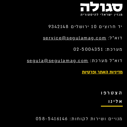
יד חרוצים 10 ירושלים 9342148
דוא”ל:
service@segulamag.com
מערכת: 02-5004351
דוא”ל מערכת:
segula@segulamag.com
מדיניות האתר ופרטיות
הצטרפו
אלינו
מנויים ושירות לקוחות: 058-5416146