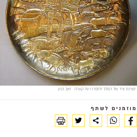
סצינת ציד של המלך ח'וסרו I על קערה
זאב קינן
מוזמנים לשתף