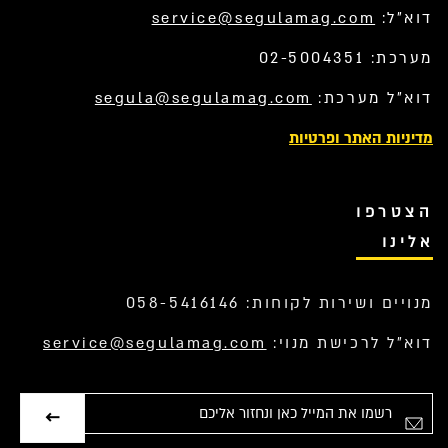
דוא”ל:
service@segulamag.com
מערכת: 02-5004351
דוא”ל מערכת:
segula@segulamag.com
מדיניות האתר ופרטיות
הצטרפו
אלינו
מנויים ושירות לקוחות: 058-5416146
דוא”ל לרכישת מנוי:
service@segulamag.com
אימייל