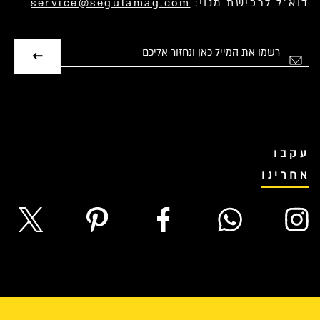
דוא”ל לרכישת מנוי:
service@segulamag.com
אימייל
עקבו
אחרינו